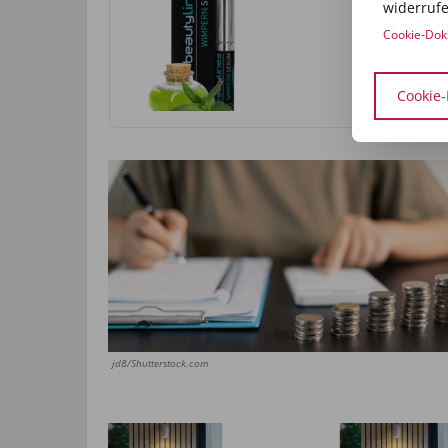
widerrufe
Cookie-Dok
Cookie-
ANZEIGE
jd8/Shutterstock.com