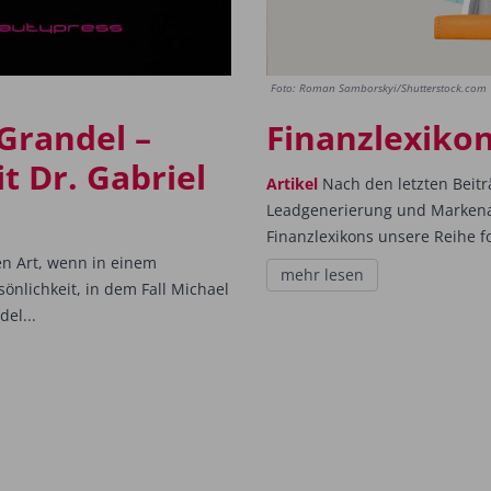
Foto: Roman Samborskyi/Shutterstock.com
Grandel –
Finanzlexikon
t Dr. Gabriel
Artikel
Nach den letzten Beit
Leadgenerierung und Markenau
Finanzlexikons unsere Reihe f
en Art, wenn in einem
mehr lesen
nlichkeit, in dem Fall Michael
del...