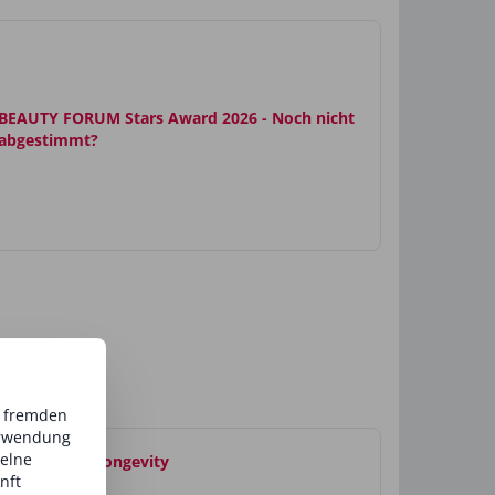
BEAUTY FORUM Stars Award 2026 - Noch nicht
abgestimmt?
d fremden
erwendung
zelne
se Absolute Longevity
nft