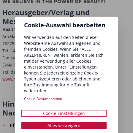
Herausgeber/Verlag und
Messeveranstalter
Cookie-Auswahl bearbeiten
Health and Beauty Germany GmbH
Am Hardtwald 3
Wir verwenden auf den Seiten dieser
Website eine Auswahl an eigenen und
76275 Ettlingen, Deutschland
fremden Cookies. Wenn Sie "ALLE
Tel. +49 7243 7278-0
AKZEPTIEREN" wählen, erklären Sie sich
Fax +49 7243 7278-227
mit der Verwendung aller Cookies
E-Mail:
info@health-and-beauty.com
einverstanden. Unter "Einstellungen"
Teil der internationalen Health and Beauty Group
können Sie jederzeit einzelne Cookie-
Typen akzeptieren oder ablehnen und
www.health-and-beauty.com
Ihre Zustimmung für die Zukunft
widerrufen.
Cookie-Dokumentation
Hinterlasse uns hier deine
Nachricht
Cookie-Einstellungen
= Pflichtfeld
Alles verweigern