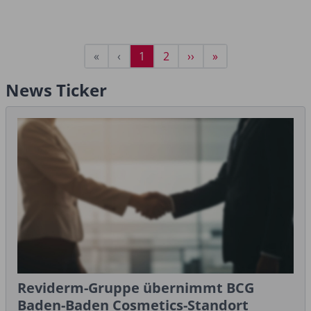
Seitennummerierung
Erste
«
Vorherige
‹
Aktuelle
1
Seite
2
Nächste
››
Letzte
»
Seite
Seite
Seite
Seite
Seite
News Ticker
Reviderm-Gruppe übernimmt BCG
Baden-Baden Cosmetics-Standort