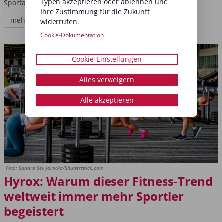
Typen akzeptieren oder ablehnen und
Sportarena. Bänke, Treppen und Co...
Ihre Zustimmung für die Zukunft
mehr lesen
widerrufen.
Cookie-Dokumentation
Cookie-Einstellungen
Alles verweigern
Alle akzeptieren
Foto: Sandra Sev Jarocka/Shutterstock.com
Hyrox: Warum dieser Fitness-Trend
weltweit immer mehr Sportler
begeistert