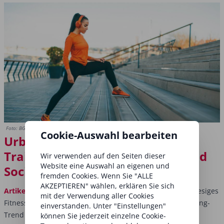
Foto: BGStock72/Shutterstock.com
Cookie-Auswahl bearbeiten
Urban Fitness: Das Outdoor
Training verbindet Bewegung und
Wir verwenden auf den Seiten dieser
Website eine Auswahl an eigenen und
Socialising
fremden Cookies. Wenn Sie "ALLE
AKZEPTIEREN" wählen, erklären Sie sich
Artikel
Warum ins Gym gehen, wenn doch draußen ein riesiges
mit der Verwendung aller Cookies
Fitnesscenter wartet? Urban Fitness ist der Outdoor Training-
einverstanden. Unter "Einstellungen"
Trend des Sommers und macht die gesamte Stadt zur
können Sie jederzeit einzelne Cookie-