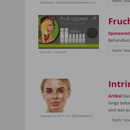
mehr les
Illustration: Sunward Art/Shutterstock.com
Fruc
Sponsored
Behandlun
mehr les
Foto:CNC cosmetic®
Intri
Artikel
Dass
lange beka
und was pa
Copyright (c) 2017 Irina Bg/Shutterstock
mehr les