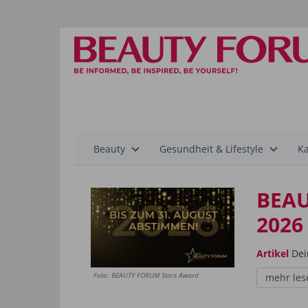
Hauptnavigation
Beauty
Gesundheit & Lifestyle
Ka
BEAU
2026
Artikel
Dei
Foto: BEAUTY FORUM Stars Award
mehr les