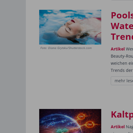
Pool
Wate
Tren
Foto: Diana Grytsku/Shutterstock.com
Artikel
Wen
Beauty-Rou
weichen ein
Trends der.
mehr les
Kalt
Artikel
Nage