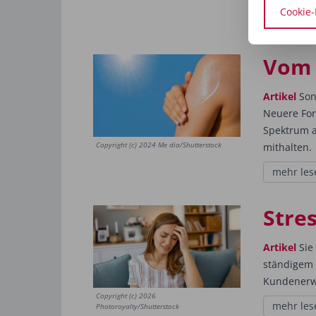
Cookie-
Vom 
Artikel
Son
Neuere For
Spektrum a
Copyright (c) 2024 Me dia/Shutterstock
mithalten.
mehr les
Stres
Artikel
Sie
ständigem 
Kundenerwar
Copyright (c) 2026
mehr les
Photoroyalty/Shutterstock