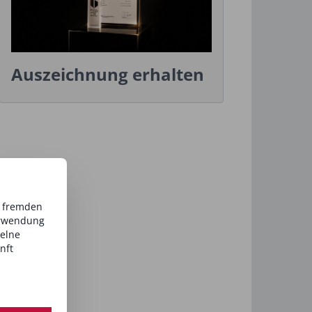
Auszeichnung erhalten
d fremden
erwendung
zelne
nft