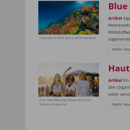
Blue
Artikel
Alg
Meeresextr
Wirkstoffw
Copyright (c) 2024 Ajm_a_l66/Shutterstock
sogenannte
mehr les
Haut
Artikel
Ein 
den Organi
voller sens
Foto: Artie Medvedev/Shutterstock.com;
mehr les
Teilweise KI-generiert