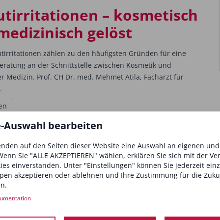
utirritationen – kosmetisch
medizinisch gelöst
tirritationen zählen zu den häufigsten Gründen für eine
Beratung an der Schnittstelle zwischen Kosmetik und
r Medizin. Prof. CH Dr. med. Mehmet Atila, Facharzt für
.
en
e-Auswahl bearbeiten
e Stoffkunde: C13-15 Alkane
nden auf den Seiten dieser Website eine Auswahl an eigenen un
Wenn Sie "ALLE AKZEPTIEREN" wählen, erklären Sie sich mit der V
ibt Stoffe, bei denen immer wieder Verwirrung hinsichtlich
kies einverstanden. Unter "Einstellungen" können Sie jederzeit ein
eichnung und Anwendung im medizinischen oder
pen akzeptieren oder ablehnen und Ihre Zustimmung für die Zuku
n Kontext besteht. In dieser Serie stellt die promovierte
n.
 Dr...
umentation
en