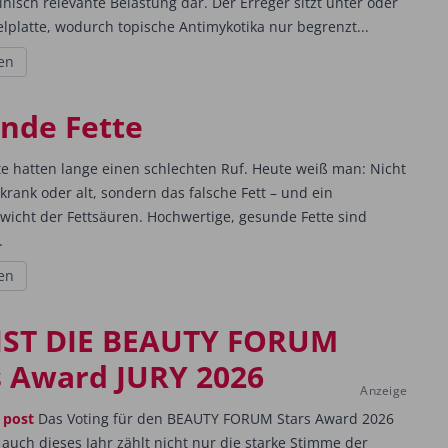
nisch relevante Belastung dar. Der Erreger sitzt unter oder
elplatte, wodurch topische Antimykotika nur begrenzt...
en
nde Fette
te hatten lange einen schlechten Ruf. Heute weiß man: Nicht
krank oder alt, sondern das falsche Fett – und ein
wicht der Fettsäuren. Hochwertige, gesunde Fette sind
.
en
IST DIE BEAUTY FORUM
s Award JURY 2026
Anzeige
 post
Das Voting für den BEAUTY FORUM Stars Award 2026
 auch dieses Jahr zählt nicht nur die starke Stimme der