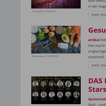
eine medizi
in der Nag
Copyright (c) Gehwohl
mehr les
Gesu
Artikel
Fet
Fett macht 
Ungleichge
Shutterstock 727903037
essenziell..
mehr les
DAS 
Star
Sponsored
läuft – und