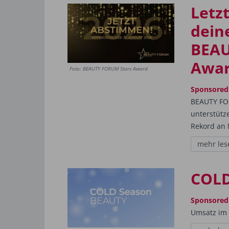
Letzt
dein
BEAU
Awar
Foto: BEAUTY FORUM Stars Award
Sponsored
BEAUTY FO
unterstütze
Rekord an 
mehr les
COLD
Sponsored
Umsatz im I