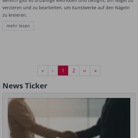
Bereich gibt es unzählige Methoden und Designs, um Nägel zu
verzieren und zu bearbeiten, um Kunstwerke auf den Nägeln
zu kreieren.
mehr lesen
Seitennummerierung
Erste
«
Vorherige
‹
Aktuelle
1
Seite
2
Nächste
››
Letzte
»
Seite
Seite
Seite
Seite
Seite
News Ticker