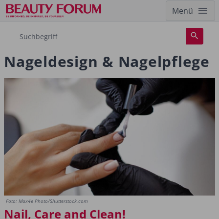
Menü
Nageldesign & Nagelpflege
Foto: Max4e Photo/Shutterstock.com
Nail, Care and Clean!