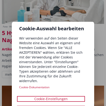
Foto: YAKOBCHUK VIACHESLAV/Shutterstock.com
Cookie-Auswahl bearbeiten
5 Hygiene-Basic-Tipps für dein
Wir verwenden auf den Seiten dieser
Nagelstudio
Website eine Auswahl an eigenen und
fremden Cookies. Wenn Sie "ALLE
Artikel
Sauberkeit und Sicherheit sind essenziell für jedes
AKZEPTIEREN" wählen, erklären Sie sich
Nagelstudio. Von der richtigen Desinfektion bis zu hygienischen
mit der Verwendung aller Cookies
Arbeitsabläufen – diese fünf Must-Dos sorgen für höchste
einverstanden. Unter "Einstellungen"
Hygienestandards und ein...
können Sie jederzeit einzelne Cookie-
Typen akzeptieren oder ablehnen und
mehr lesen
Ihre Zustimmung für die Zukunft
widerrufen.
Cookie-Dokumentation
Cookie-Einstellungen