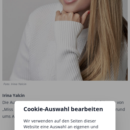
Foto: Irina Yalcin
Irina Yalcin
Die Autorin ist seit 2014 Gründerin und Geschäftsführerin von
Cookie-Auswahl bearbeiten
„Miss Lashes“, einem Beauty- und Lifestyle-Unternehmen rund
ums Auge. Zu ihrem Team zählen 25 Mitarbeiter.
Wir verwenden auf den Seiten dieser
Website eine Auswahl an eigenen und