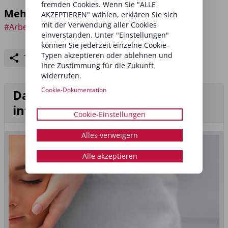
fremden Cookies. Wenn Sie "ALLE
Mehr zu den Themen:
AKZEPTIEREN" wählen, erklären Sie sich
mit der Verwendung aller Cookies
#Arbeitstechnik
einverstanden. Unter "Einstellungen"
können Sie jederzeit einzelne Cookie-
Typen akzeptieren oder ablehnen und
Teilen
Ihre Zustimmung für die Zukunft
widerrufen.
Cookie-Dokumentation
Das könnte Sie auch
interessieren
Cookie-Einstellungen
Alles verweigern
Alle akzeptieren