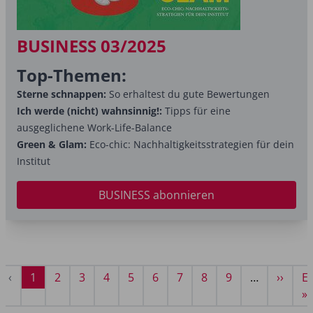
BUSINESS 03/2025
Top-Themen:
Sterne schnappen:
So erhaltest du gute Bewertungen
Ich werde (nicht) wahnsinnig!:
Tipps für eine
ausgeglichene Work-Life-Balance
Green & Glam:
Eco-chic: Nachhaltigkeitsstrategien für dein
Institut
BUSINESS abonnieren
Seitennummerierung
ste
Vorherige
‹
Aktuelle
1
Seite
2
Seite
3
Seite
4
Seite
5
Seite
6
Seite
7
Seite
8
Seite
9
…
Nächs
››
Le
E
ite
Seite
Seite
Seite
Se
»