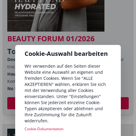
BEAUTY FORUM 01/2026
Top-Themen:
Cookie-Auswahl bearbeiten
Dossier: Happy und hydrated:
Feuchtigkeitslösungen für
Wir verwenden auf den Seiten dieser
trockene Haut
Website eine Auswahl an eigenen und
Haut, Herz, Haltung:
Glow-Special zum Tag der
fremden Cookies. Wenn Sie "ALLE
Komplimente am 24 Januar
AKZEPTIEREN" wählen, erklären Sie sich
No Make-up meets Casual-Look:
Profi-Make-up und...
mit der Verwendung aller Cookies
einverstanden. Unter "Einstellungen"
können Sie jederzeit einzelne Cookie-
BEAUTY FORUM abonnieren
Typen akzeptieren oder ablehnen und
Ihre Zustimmung für die Zukunft
widerrufen.
Cookie-Dokumentation