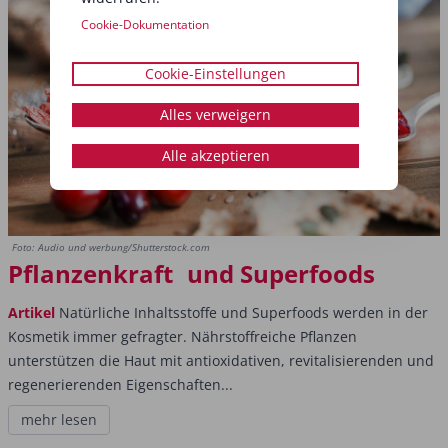
Cookie-Dokumentation
Cookie-Einstellungen
Alles verweigern
Alle akzeptieren
Foto: Audio und werbung/Shutterstock.com
Pflanzenkraft und Superfoods
Artikel
Natürliche Inhaltsstoffe und Superfoods werden in der
Kosmetik immer gefragter. Nährstoffreiche Pflanzen
unterstützen die Haut mit antioxidativen, revitalisierenden und
regenerierenden Eigenschaften...
mehr lesen