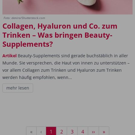
Foto: denira/Shutterstock.com
Collagen, Hyaluron und Co. zum
Trinken – Was bringen Beauty-
Supplements?
Artikel
Beauty-Supplements sind gerade buchstäblich in aller
Munde. Sie versprechen, die Haut von innen zu unterstützen –
vor allem Collagen zum Trinken und Hyaluron zum Trinken
werden häufig empfohlen, wenn...
mehr lesen
Seitennummerierung
Erste
«
Vorherige
‹
Aktuelle
1
Seite
2
Seite
3
Seite
4
Nächste
››
Letzte
»