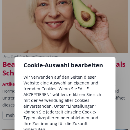
Foto: ShotPrime Studio/Shutterstock.com
Beauty from within – Ernährung als
Cookie-Auswahl bearbeiten
Schlüssel
Wir verwenden auf den Seiten dieser
Website eine Auswahl an eigenen und
Artikel
Immer deutlicher zeigt sich: Hautzustand, Energie,
fremden Cookies. Wenn Sie "ALLE
Hormone, Ernährung, Stresslevel und ­mentale Balance sind
AKZEPTIEREN" wählen, erklären Sie sich
untrennbar miteinander verbunden. Für Beauty-Profis eröffnet
mit der Verwendung aller Cookies
dieses ­Wissen neue...
einverstanden. Unter "Einstellungen"
können Sie jederzeit einzelne Cookie-
mehr lesen
Typen akzeptieren oder ablehnen und
Ihre Zustimmung für die Zukunft
widerrufen.