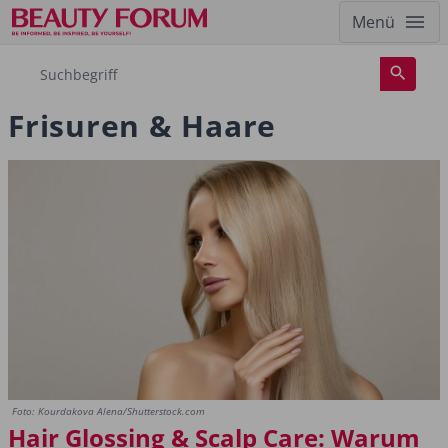
Menü
Frisuren & Haare
Foto: Kourdakova Alena/Shutterstock.com
Hair Glossing & Scalp Care: Warum