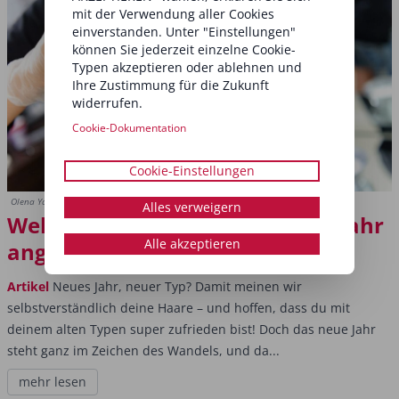
mit der Verwendung aller Cookies
einverstanden. Unter "Einstellungen"
können Sie jederzeit einzelne Cookie-
Typen akzeptieren oder ablehnen und
Ihre Zustimmung für die Zukunft
widerrufen.
Cookie-Dokumentation
Cookie-Einstellungen
Olena Yakobchuk/Shutterstock.com
Alles verweigern
Welche Haarfarben sind dieses Jahr
Alle akzeptieren
angesagt?
Artikel
Neues Jahr, neuer Typ? Damit meinen wir
selbstverständlich deine Haare – und hoffen, dass du mit
deinem alten Typen super zufrieden bist! Doch das neue Jahr
steht ganz im Zeichen des Wandels, und da...
mehr lesen