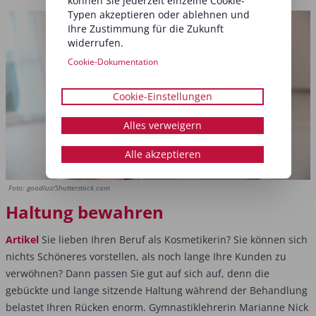
können Sie jederzeit einzelne Cookie-
Typen akzeptieren oder ablehnen und
Ihre Zustimmung für die Zukunft
widerrufen.
Cookie-Dokumentation
Cookie-Einstellungen
Alles verweigern
Alle akzeptieren
Foto: goodluz/Shutterstock.com
Haltung bewahren
Artikel
Sie lieben Ihren Beruf als Kosmetikerin? Sie können sich
nichts Schöneres vorstellen, als noch lange Ihre Kunden zu
verwöhnen? Dann passen Sie gut auf sich auf, denn die
gebückte und lange sitzende Haltung während der Behandlung
belastet Ihren Rücken enorm. Gymnastiklehrerin Marianne Nick