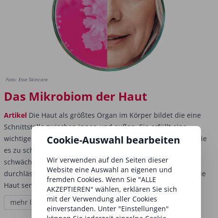
Foto: Esse Skincare
Das Mikrobiom der Haut
Artikel
Die Haut als größtes Organ im Körper bildet die eine
Schnittstelle zwischen innen und außen. Sie erfüllt eine
Cookie-Auswahl bearbeiten
wichtige Schutzfunktion, die sogenannte Barrierefunktion, die
es zu schützen gilt. Negative Umwelteinflüsse oder Stress
Wir verwenden auf den Seiten dieser
schwächen diese Barrierefunktion und machen die Haut
Website eine Auswahl an eigenen und
durchlässig für pathogene Mikroben. In der Folge reagiert die
fremden Cookies. Wenn Sie "ALLE
Haut sensibel, gereizt und altert schneller.
AKZEPTIEREN" wählen, erklären Sie sich
mit der Verwendung aller Cookies
mehr lesen
einverstanden. Unter "Einstellungen"