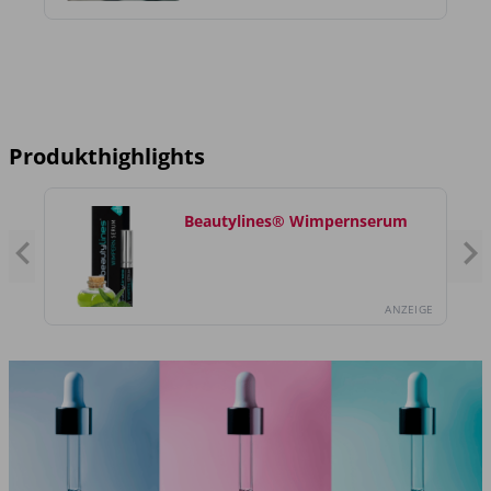
Produkthighlights
Beautylines® Wimpernserum
GE
ANZEIGE