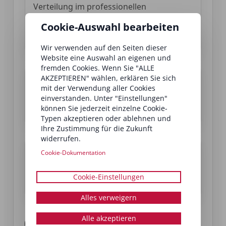
Verteilung im professionellen
Branchenumfeld (u. a. auf Events) –
Cookie-Auswahl bearbeiten
starke Präsenz und nachhaltige
Sichtbarkeit.
Wir verwenden auf den Seiten dieser
Website eine Auswahl an eigenen und
fremden Cookies. Wenn Sie "ALLE
E-Magazine
AKZEPTIEREN" wählen, erklären Sie sich
mit der Verwendung aller Cookies
Online-Veröffentlichung mit interaktiven
einverstanden. Unter "Einstellungen"
Möglichkeiten, z. B. klickbaren
können Sie jederzeit einzelne Cookie-
Verlinkungen.
Typen akzeptieren oder ablehnen und
Ihre Zustimmung für die Zukunft
widerrufen.
Für Marken & Institute
Cookie-Dokumentation
Ideal zur Unternehmensdarstellung, für
Kampagnen, Produkteinführungen und
Cookie-Einstellungen
zur Leadgenerierung.
Alles verweigern
Alle akzeptieren
Buchung Jahrbuch 2/1 Seite →