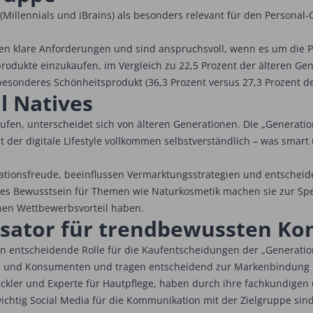
 (Millennials und iBrains) als besonders relevant für den Persona
en klare Anforderungen und sind anspruchsvoll, wenn es um die Pf
produkte einzukaufen, im Vergleich zu 22,5 Prozent der älteren G
besonderes Schönheitsprodukt (36,3 Prozent versus 27,3 Prozent de
l Natives
aufen, unterscheidet sich von älteren Generationen. Die „Generat
der digitale Lifestyle vollkommen selbstverständlich – was smart u
vationsfreude, beeinflussen Vermarktungsstrategien und entscheid
ärftes Bewusstsein für Themen wie Naturkosmetik machen sie zur S
inen Wettbewerbsvorteil haben.
lysator für trendbewussten K
lein entscheidende Rolle für die Kaufentscheidungen der „Generatio
en und Konsumenten und tragen entscheidend zur Markenbindung 
twickler und Experte für Hautpflege, haben durch ihre fachkundi
e wichtig Social Media für die Kommunikation mit der Zielgruppe sind