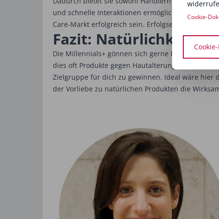
Dadurch bietet sie sowohl Händlern als auch Kosm
widerrufe
und schnelle Interaktionen ermöglichen. Wer es sc
Cookie-Dok
Care-Markt erfolgreich sein. Erfolgsentscheidend is
Fazit: Natürlichkeit u
Cookie-
Die Millennials+ gönnen sich gerne besondere Kos
dies oft Produkte gegen Hautalterung – seien es A
Zielgruppe für dich zu gewinnen. Ideal wäre hier 
der Vorliebe zu natürlichen Produkten die Wirksamk