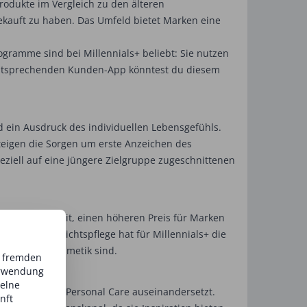
rodukte im Vergleich zu den älteren
ekauft zu haben. Das Umfeld bietet Marken eine
ogramme sind bei Millennials+ beliebt: Sie nutzen
r entsprechenden Kunden-App könntest du diesem
d ein Ausdruck des individuellen Lebensgefühls.
steigen die Sorgen um erste Anzeichen des
peziell auf eine jüngere Zielgruppe zugeschnittenen
eneration bereit, einen höheren Preis für Marken
e: In der Gesichtspflege hat für Millennials+ die
r für Naturkosmetik sind.
d fremden
erwendung
zelne
h intensiv mit Personal Care auseinandersetzt.
nft