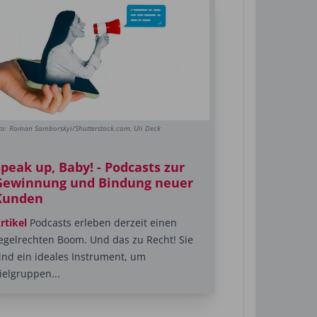
to: Roman Samborskyi/Shutterstock.com, Uli Deck
peak up, Baby! - Podcasts zur
Gewinnung und Bindung neuer
Kunden
rtikel
Podcasts erleben derzeit einen
egelrechten Boom. Und das zu Recht! Sie
ind ein ideales ­Instrument, um
ielgruppen...