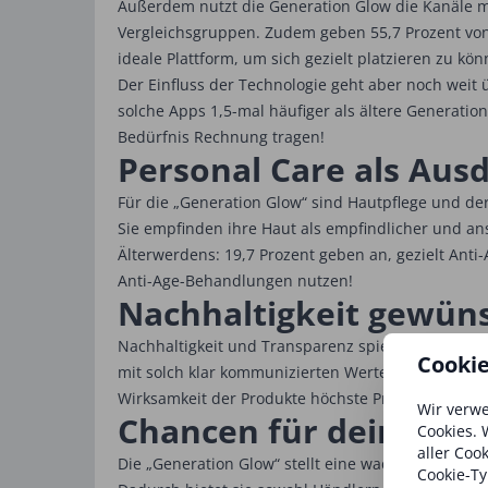
Außerdem nutzt die Generation Glow die Kanäle me
Vergleichsgruppen. Zudem geben 55,7 Prozent von 
ideale Plattform, um sich gezielt platzieren zu kön
Der Einfluss der Technologie geht aber noch weit 
solche Apps 1,5-mal häufiger als ältere Generati
Bedürfnis Rechnung tragen!
Personal Care als Ausd
Für die „Generation Glow“ sind Hautpflege und de
Sie empfinden ihre Haut als empfindlicher und ans
Älterwerdens: 19,7 Prozent geben an, gezielt Anti
Anti-Age-Behandlungen nutzen!
Nachhaltigkeit gewüns
Nachhaltigkeit und Transparenz spielen im Kontext
Cooki
mit solch klar kommunizierten Werten zu zahlen. Ei
Wirksamkeit der Produkte höchste Priorität, währe
Wir verwe
Chancen für dein Inst
Cookies. 
aller Coo
Die „Generation Glow“ stellt eine wachsende, kauf
Cookie-Ty