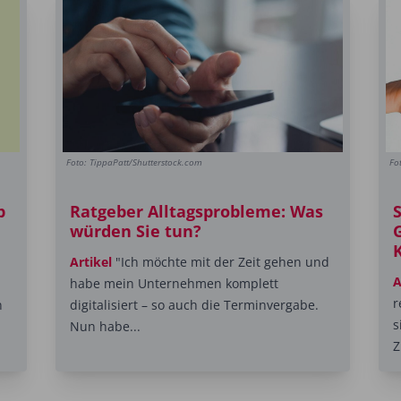
Foto: TippaPatt/Shutterstock.com
Fo
p
Ratgeber Alltagsprobleme: Was
S
würden Sie tun?
Artikel
"Ich möchte mit der Zeit gehen und
A
habe mein Unternehmen komplett
r
n
digitalisiert – so auch die Terminvergabe.
s
Nun habe...
Z