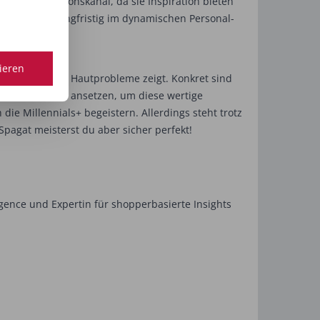
 Kommunikationskanal, da sie Inspiration bieten
reten, kann langfristig im dynamischen Personal-
alten.
tieren
e spezifischen Hautprobleme zeigt. Konkret sind
telle kannst du ansetzen, um diese wertige
ie Millennials+ begeistern. Allerdings steht trotz
Spagat meisterst du aber sicher perfekt!
igence und Expertin für shopperbasierte Insights