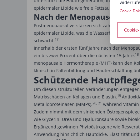
unterstützt die Hautregeneration, indem es tief i
widerrufe
epidermaler Lipide wie freie Fettsäuren, Choleste
Cookie-Dok
Nach der Menopause
Postmenopausal verstärken sich zahlreiche hormo
Cookie-
epidermaler Lipide, was die Wasserbindungskapaz
17
schwächt.
Innerhalb der ersten fünf Jahre nach der Menopau
18
ein bis zwei Prozent über die nächsten 15 Jahre.
menopausale Hormontherapie (MHT) kann den Koll
klinisch in Faltenbildung und Hauterschlaffung äu
Schützende Hautpfleg
Um diesen strukturellen Veränderungen entgegenzuw
19
Matrixschäden an Kollagen und Elastin.
Antioxid
20, 21
Metalloproteinasen (MMPs),
während Vitamin C
Zudem nimmt mit dem sinkenden Östrogenspiegel a
wie Glycerin, Urea und Hyaluronsäure sowie bioak
Ergänzend gewinnen Phytoöstrogene wie Resveratr
Anwendung hinsichtlich Hautdicke, Elastizität und