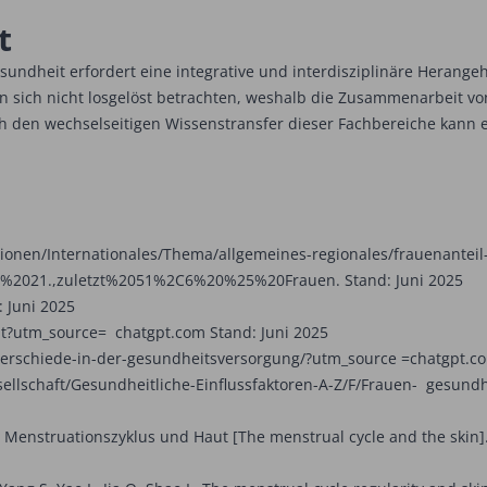
t
esundheit erfordert eine integrative und interdisziplinäre Heran
 sich nicht losgelöst betrachten, weshalb die Zusammenarbeit vo
ch den wechselseitigen Wissenstransfer dieser Fachbereiche kann 
/Internationales/Thema/allgemeines-regionales/frauenanteil
%2021.,zuletzt%2051%2C6%20%25%20Frauen. Stand: Juni 2025
 Juni 2025
utm_source= chatgpt.com Stand: Juni 2025
rschiede-in-der-ge­sundheitsversorgung/?utm_source =chatgpt.co
chaft/Gesundheitliche-Einflussfaktoren-A-Z/F/Frauen- gesundh
struationszyklus und Haut [The menstrual cycle and the skin]. J 