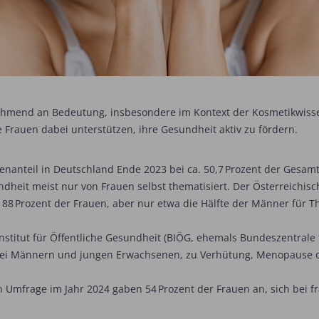
hmend an Bedeutung, insbesondere im Kontext der Kosmetikwissens
 Frauen dabei unterstützen, ihre Gesundheit aktiv zu fördern.
nanteil in Deutschland Ende 2023 bei ca. 50,7 Prozent der Gesam
heit meist nur von Frauen selbst thematisiert. Der Österreichisc
ich 88 Prozent der Frauen, aber nur etwa die Hälfte der Männer fü
nstitut für Öffentliche Gesundheit (BIÖG, ehemals Bundeszentrale f
ei Männern und jungen Erwachsenen, zu Verhütung, Menopause ode
n Umfrage im Jahr 2024 gaben 54 Prozent der Frauen an, sich bei 