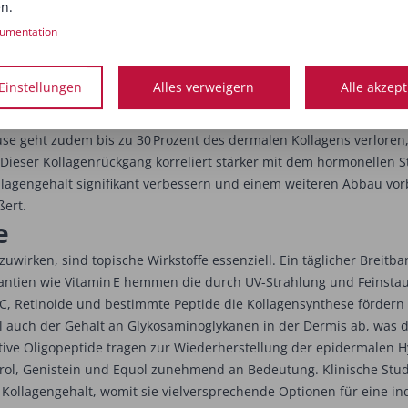
n das Stratum corneum eindringt.
Niacinamid stabilisiert die Hau
n.
16
rol und Ceramide.
umentation
nell bedingte Hautveränderungen. Der Rückgang des Estradiolspie
Einstellungen
Alles verweigern
Alle akzep
ität des Stratum corneum senkt, den transepidermalen Wasserverl
se geht zudem bis zu 30 Prozent des dermalen Kollagens verloren, 
Dieser Kollagenrückgang korreliert stärker mit dem hormonellen St
agengehalt signifikant verbessern und einem weiteren Abbau vo
ßert.
e
irken, sind topische Wirkstoffe essenziell. Ein täglicher Breitban
antien wie Vitamin E hemmen die durch UV-Strahlung und Feinstaub
, Retinoide und bestimmte Peptide die Kollagensynthese fördern un
uch der Gehalt an Glykosaminoglykanen in der Dermis ab, was die
tive Oligopeptide tragen zur Wiederherstellung der epidermalen Hy
ol, Genistein und Equol zunehmend an Bedeutung. Klinische Stud
 Kollagengehalt, womit sie vielversprechende Optionen für eine in