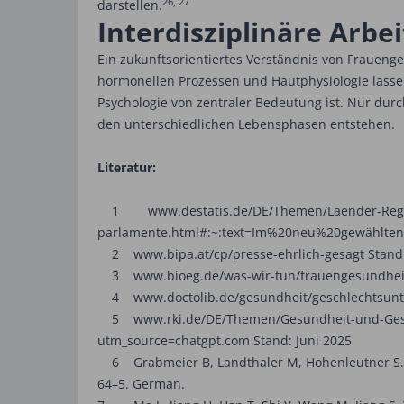
26, 27
darstellen.
Interdisziplinäre Arbei
Ein zukunftsorientiertes Verständnis von Fraueng
hormonellen Prozessen und Hautphysiologie lassen
Psychologie von zentraler Bedeutung ist. Nur dur
den unterschiedlichen Lebensphasen entstehen.
Literatur:
1 www.destatis.de/DE/Themen/Laender-Regionen
parlamente.html#:~:text=Im%20neu%20gewählten
2 www.bipa.at/cp/presse-ehrlich-gesagt Stand:
3 www.bioeg.de/was-wir-tun/frauengesundheit?
4 www.doctolib.de/gesundheit/ge­schlechts­unte
5 www.rki.de/DE/Themen/Gesundheit-und-Gesells
utm_source=chatgpt.com Stand: Juni 2025
6 Grabmeier B, Landthaler M, Hohenleutner S. Men
64–5. German.