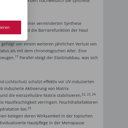
tbarriere und fördert nachweislich die Synthese
gels führt zu einer verminderten Synthese
tieren
ust erhöht und die Barrierefunktion der Haut
gefolgt von einem weiteren jährlichen Verlust von
atus als mit dem chronologischen Alter. Eine
17
rbeugen.
Parallel steigt der Elastinabbau, was sich
d-Lichtschutz schützt effektiv vor UV-induzierten
 induzierte Aktivierung von Matrix-
22, 23, 24
d die extrazelluläre Matrix stabilisieren.
 Hautfeuchtigkeit verringert. Feuchthaltefaktoren
25
dratation bei.
ien belegen deren Wirksamkeit in der topischen
di­vidualisierte Hautpflege in der Menopause