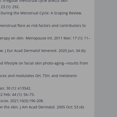
 irregular menstrual cycle affects skin
23 (1): 292.
uring the Menstrual Cycle: A Scoping Review.
nstrual flare as risk factors and contributors to
apy on skin. Menopause Int. 2011 Mar; 17 (1): 11–
 J Eur Acad Dermatol Venereol. 2020 Jun; 34 (6):
ifestyle on facial skin photo-aging--results from
ances and modulates GH, TSH, and melatonin
n; 30 (1): e13542.
 Feb; 44 (1): 56–73.
cov. 2021;16(3):196-208.
the skin. J Am Acad Dermatol. 2005 Oct; 53 (4):