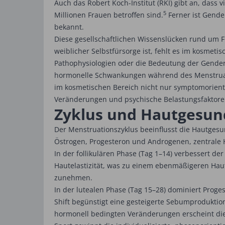
Auch das Robert Koch-Institut (RKI) gibt an, das
5
Millionen Frauen betroffen sind.
Ferner ist Gende
bekannt.
Diese gesellschaftlichen Wissenslücken rund um 
weiblicher Selbstfürsorge ist, fehlt es im kosmeti
Pathophysiologien oder die Bedeutung der Gender-
hormonelle Schwankungen während des Menstruat
im kosmetischen Bereich nicht nur symptomorien
Veränderungen und psychische Belastungsfaktoren
Zyklus und Hautgesun
Der Menstruationszyklus beeinflusst die Hautges
Östrogen, Progesteron und Androgenen, zentrale 
In der follikulären Phase (Tag 1–14) verbessert d
Hautelastizität, was zu einem ebenmäßigeren Haut
zunehmen.
In der lutealen Phase (Tag 15–28) dominiert Proge
Shift begünstigt eine gesteigerte Sebumproduktio
hormonell bedingten Veränderungen erscheint die