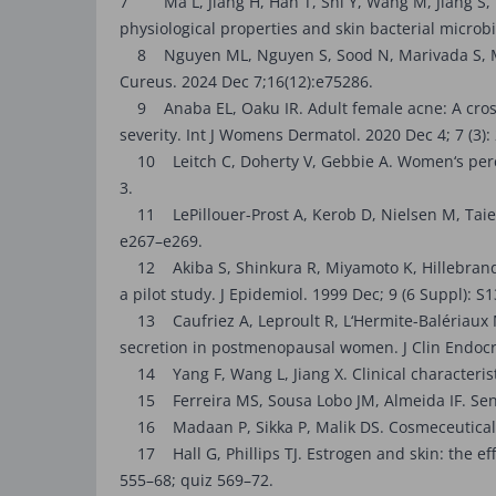
7 Ma L, Jiang H, Han T, Shi Y, Wang M, Jiang S, Ya
physiological properties and skin bacterial micr
8 Nguyen ML, Nguyen S, Sood N, Marivada S, Maga
Cureus. 2024 Dec 7;16(12):e75286.
9 Anaba EL, Oaku IR. Adult female acne: A cross-s
severity. Int J Womens Dermatol. 2020 Dec 4; 7 (3)
10 Leitch C, Doherty V, Gebbie A. Women‘s perce
3.
11 LePillouer-Prost A, Kerob D, Nielsen M, Taieb 
e267–e269.
12 Akiba S, Shinkura R, Miyamoto K, Hillebrand G,
a pilot study. J Epidemiol. 1999 Dec; 9 (6 Suppl): S
13 Caufriez A, Leproult R, L‘Hermite-Balériaux 
secretion in postmenopausal women. J Clin Endocri
14 Yang F, Wang L, Jiang X. Clinical characterist
15 Ferreira MS, Sousa Lobo JM, Almeida IF. Sensiti
16 Madaan P, Sikka P, Malik DS. Cosmeceutical Ap
17 Hall G, Phillips TJ. Estrogen and skin: the ef
555–68; quiz 569–72.