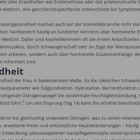
s viele über Krankheiten wie Endometriose oder das prämenstruel
r-Medizin, also geschlechtsspezifische Unterschiede bei Sympt
Frauengesundheit machen auch vor der Kosmetikbranche nicht Halt.
schen Fachbereich häufig an fundierter Kenntnis über hormonelle Ei
Medizin. Dabei sind Kosmetikerinnen oft die ersten Anlaufstellen
ionszyklus, durch Schwangerschaft oder im Zuge der Menopause.
tiert arbeiten, sondern auch über hormonelle Zusammenhänge, d
 informiert sind.
dheit
undheit der Frau in bedeutendem Maße, da die zyklischen Schwan
Hautparameter wie Talgproduktion, Hydratation, Barrierefunktio
er steigende Östrogenspiegel die epidermale Feuchtigkeitsbindung, 
7
bild führt.
Um den Eisprung (Tag 14) kann die erhöhte Sensitivit
steron bei gleichzeitig sinkendem Östrogen, was zu einem relative
n, erweiterte Poren und entzündliche Hautveränderungen – häufig
 Entwicklung zyklusadaptierter Hautpflegekonzepte vielversprech