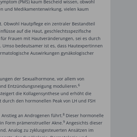
le Symptom (PMS) kaum Bescheid wissen, obwohl
omen und Medikamentenwirkung, vielen kaum
 Obwohl Hautpflege ein zentraler Bestandteil
nflüsse auf die Haut, geschlechtsspezifische
 für Frauen mit Hautveränderungen, sei es durch
 Umso bedeutsamer ist es, dass Hautexpertinnen
ermatologische Auswirkungen gynäkologischer
kungen der Sexualhormone, vor allem von
6
n und Entzündungsneigung modulieren.
steigert die Kollagensynthese und erhöht die
ät durch den hormonellen Peak von LH und FSH
8
n Anstieg an Androgenen führt.
Dieser hormonelle
9
 in Form prämenstrueller Akne.
Angesichts dieser
end. Analog zu zyklusgesteuerten Ansätzen im