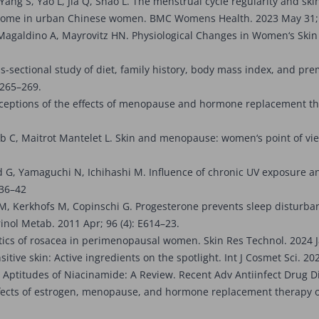
ng S, Yao L, Jia Q, Shao L. The menstrual cycle regularity and skin:
obiome in urban Chinese women. BMC Womens Health. 2023 May 31; 
ldino A, Mayrovitz HN. Physiological Changes in Women‘s Skin D
ectional study of diet, family history, body mass index, and preme
: 265–269.
ptions of the effects of menopause and hormone replacement ther
C, Maitrot Mantelet L. Skin and menopause: women‘s point of view.
 Yamaguchi N, Ichihashi M. Influence of chronic UV exposure and l
136–42
M, Kerkhofs M, Copinschi G. Progesterone prevents sleep disturb
nol Metab. 2011 Apr; 96 (4): E614–23.
ics of rosacea in perimenopausal women. Skin Res Technol. 2024 Ja
ve skin: Active ingredients on the spotlight. Int J Cosmet Sci. 2022
titudes of Niacinamide: A Review. Recent Adv Antiinfect Drug Dis
fects of estrogen, menopause, and hormone replacement therapy on 