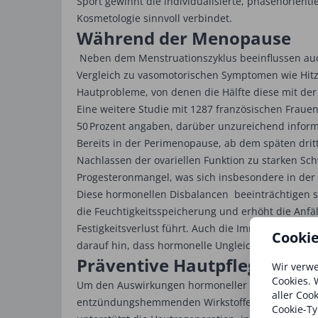
Sport gewinnt die individualisierte, phasenorient
Kosmetologie sinnvoll verbindet.
Während der Menopause
Neben dem Menstruationszyklus beeinflussen auc
Vergleich zu vasomotorischen Symptomen wie Hitze
Hautprobleme, von denen die Hälfte diese mit de
Eine weitere Studie mit 1287 französischen Fra
50 Prozent angaben, darüber unzureichend inform
Bereits in der Perimenopause, ab dem späten dri
Nachlassen der ovariellen Funktion zu starken S
Progesteronmangel, was sich insbesondere in der
Diese hormonellen Disbalancen beeinträchtigen sig
die Feuchtigkeitsspeicherung und erhöht die Anfäl
Festigkeitsverlust führt. Auch die Immunfunktio
Cooki
darauf hin, dass hormonelle Ungleichgewichte ein
Präventive Hautpflege
Wir verwe
Cookies. 
Um den Auswirkungen hormoneller Veränderungen e
aller Coo
entzündungshemmenden Wirkstoffen. Bewährt habe
Cookie-Ty