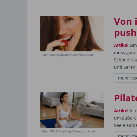
Von 
push
Artikel
Lan
muss ganz 
Foto: KaterynaUKR/Shutterstock.com
Schöne Hau
und Seren.
mehr les
Pila
Artikel
In d
um äußere 
Seele einb
Foto: NDAB Creativity/Shutterstock.com
mehr les