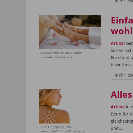
mehr les
Einfa
wohl
Artikel
Gep
lassen sic
Foto:Copyright (c) 2025 sergey
Ein stimmi
kolesnikov/Shutterstock
beworben..
mehr les
Alles
Artikel
In d
Denn für K
gleichzeit
Foto: Copyright (c) 2016
und...
KonstantinChristian/Shutterstock