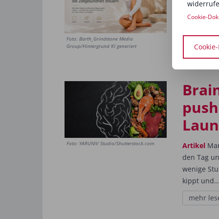
widerrufe
Artikel
In 
wir uns Sc
Cookie-Dok
und Schönh
Foto: Barth_Grindstone Media
und...
Cookie-
Group/Hintergrund KI generiert
mehr les
Brai
push
Laun
Foto: YARUNIV Studio/Shutterstock.com
Artikel
Manc
den Tag un
wenige Stu
kippt und..
mehr les