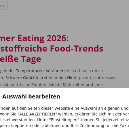
en
er Eating 2026:
stoffreiche Food-Trends
heiße Tage
igen die Temperaturen, verändert sich oft auch unser
en. Schwere Gerichte treten in den Hintergrund, stattdessen
Lust auf frische Zutaten, leichte Mahlzeiten und eine
e-Auswahl bearbeiten
en
nden auf den Seiten dieser Website eine Auswahl an eigenen un
Wenn Sie "ALLE AKZEPTIEREN" wählen, erklären Sie sich mit der V
evity: Lebe lang und schön
kies einverstanden. Unter "Einstellungen" können Sie jederzeit ein
pen akzeptieren oder ablehnen und Ihre Zustimmung für die Zuku