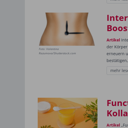
Inter
Boos
Artikel
Inte
der Körper
Foto: Valentina
erneuern 
Razumova/Shutterstock.com
bestätigen,
mehr les
Func
Koll
Artikel
„Fu