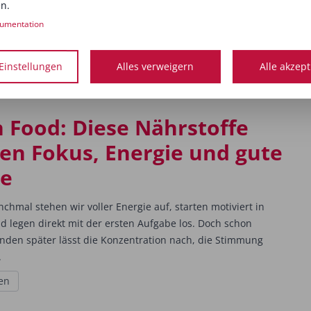
n.
den vergangenen vier Teilen dieser Longevity-Serie haben
hritt für Schritt einem neuen Verständnis von Gesundheit
umentation
eit angenähert. Die äußere Gesundheit von Haut, Haaren
Einstellungen
Alles verweigern
Alle akzep
en
n Food: Diese Nährstoffe
en Fokus, Energie und gute
e
hmal stehen wir voller Energie auf, starten motiviert in
d legen direkt mit der ersten Aufgabe los. Doch schon
nden später lässt die Konzentration nach, die Stimmung
.
en