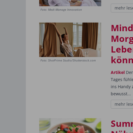
mehr les
Foto: Medi-Manage Innovation
Mind
Morg
Lebe
kön
Foto: ShotPrime Studio/Shutterstock.com
Artikel
Der 
Tages fühl
ins Handy 
bewusst...
mehr les
Summ