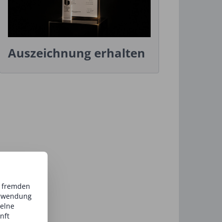
Auszeichnung erhalten
d fremden
erwendung
zelne
nft