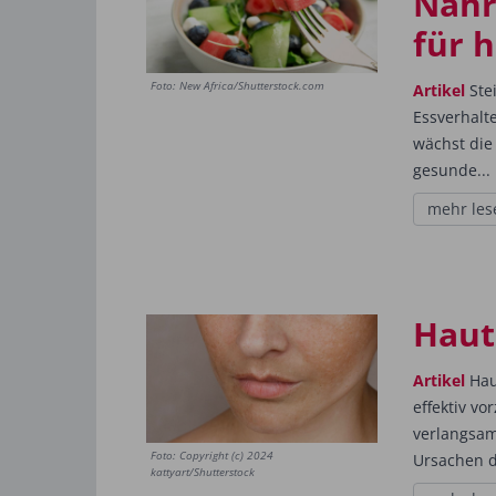
Nähr
für 
Foto: New Africa/Shutterstock.com
Artikel
Ste
Essverhalt
wächst die 
gesunde...
mehr les
Haut
Artikel
Haut
effektiv v
verlangsam
Foto: Copyright (c) 2024
Ursachen d
kattyart/Shutterstock