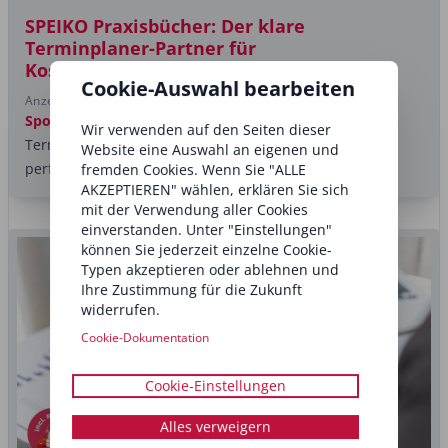
SPEIKO Praxisbücher: Der klare
Terminplaner-Partner für
Kosmetikstudios
Cookie-Auswahl bearbeiten
Anzeige
Sponsored post
Entdecken Sie drei hilfreiche
Wir verwenden auf den Seiten dieser
Terminbücher mit viertelstündlicher Zeiteinteilung –
Website eine Auswahl an eigenen und
perfekt, um Behandlungen, Pausen und...
fremden Cookies. Wenn Sie "ALLE
AKZEPTIEREN" wählen, erklären Sie sich
mit der Verwendung aller Cookies
einverstanden. Unter "Einstellungen"
können Sie jederzeit einzelne Cookie-
Typen akzeptieren oder ablehnen und
Ihre Zustimmung für die Zukunft
widerrufen.
Cookie-Dokumentation
Cookie-Einstellungen
Alles verweigern