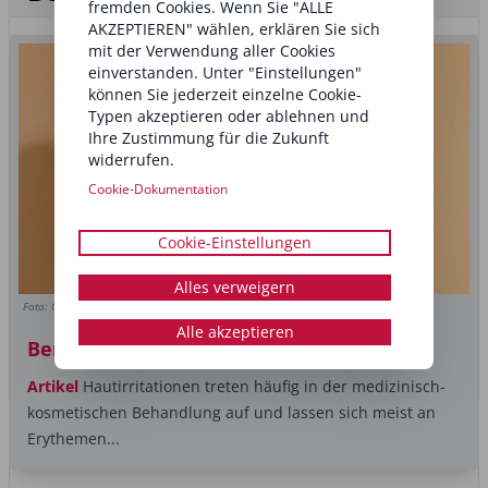
fremden Cookies. Wenn Sie "ALLE
AKZEPTIEREN" wählen, erklären Sie sich
mit der Verwendung aller Cookies
einverstanden. Unter "Einstellungen"
können Sie jederzeit einzelne Cookie-
Typen akzeptieren oder ablehnen und
Ihre Zustimmung für die Zukunft
widerrufen.
Cookie-Dokumentation
Cookie-Einstellungen
Alles verweigern
Foto: Copyright (c) 2023 New Africa/Shutterstock
Alle akzeptieren
Beruhigen, stärken und schützen
Artikel
Hautirritationen treten häufig in der medizinisch-
kosmetischen Behandlung auf und lassen sich meist an
Erythemen...