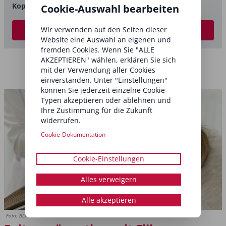
Kopfhaut:
Warum Scalp Care wichtig ist
Cookie-Auswahl bearbeiten
MEDICAL abonnieren
Wir verwenden auf den Seiten dieser
Website eine Auswahl an eigenen und
fremden Cookies. Wenn Sie "ALLE
AKZEPTIEREN" wählen, erklären Sie sich
mit der Verwendung aller Cookies
einverstanden. Unter "Einstellungen"
können Sie jederzeit einzelne Cookie-
Typen akzeptieren oder ablehnen und
Ihre Zustimmung für die Zukunft
widerrufen.
Cookie-Dokumentation
Cookie-Einstellungen
Alles verweigern
Alle akzeptieren
Foto: BLACKDAY/Shutterstock.com