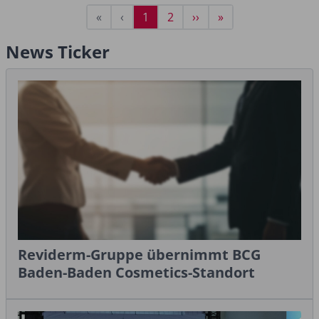
Seitennummerierung
Erste
«
Vorherige
‹
Aktuelle
1
Seite
2
Nächste
››
Letzte
»
Seite
Seite
Seite
Seite
Seite
News Ticker
Reviderm-Gruppe übernimmt BCG
Baden-Baden Cosmetics-Standort