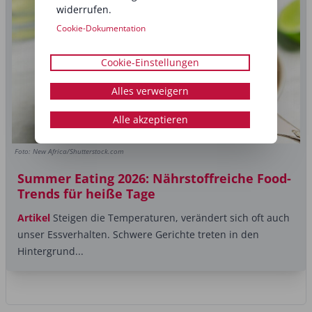
widerrufen.
Cookie-Dokumentation
Cookie-Einstellungen
Alles verweigern
Alle akzeptieren
Foto: New Africa/Shutterstock.com
Summer Eating 2026: Nährstoffreiche Food-
Trends für heiße Tage
Artikel
Steigen die Temperaturen, verändert sich oft auch
unser Essverhalten. Schwere Gerichte treten in den
Hintergrund...