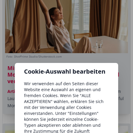
Foto: ShotPrime Studio/Shutterstock.com
Mindful Mornings: Wie kleine
Cookie-Auswahl bearbeiten
Morgenrituale das gesamte Lebensgefühl
verändern können
Wir verwenden auf den Seiten dieser
Website eine Auswahl an eigenen und
Artikel
Der Start in den Tag bestimmt oft, wie wir uns im
fremden Cookies. Wenn Sie "ALLE
Laufe des Tages fühlen. Genau darum geht es bei Mindful
AKZEPTIEREN" wählen, erklären Sie sich
Mornings...
mit der Verwendung aller Cookies
einverstanden. Unter "Einstellungen"
können Sie jederzeit einzelne Cookie-
Typen akzeptieren oder ablehnen und
Ihre Zustimmung für die Zukunft