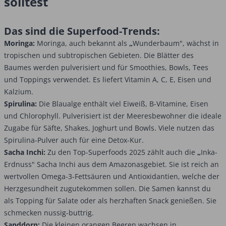
solltest
Das sind die Superfood-Trends:
Moringa:
Moringa, auch bekannt als
„
Wunderbaum", wächst in
tropischen und subtropischen Gebieten. Die Blätter des
Baumes werden pulverisiert und für Smoothies, Bowls, Tees
und Toppings verwendet. Es liefert Vitamin A, C, E, Eisen und
Kalzium.
Spirulina:
Die Blaualge enthält viel Eiweiß, B-Vitamine, Eisen
und Chlorophyll. Pulverisiert ist der Meeresbewohner die ideale
Zugabe für Säfte, Shakes, Joghurt und Bowls. Viele nutzen das
Spirulina-Pulver auch für eine Detox-Kur.
Sacha Inchi:
Zu den Top-Superfoods 2025 zählt auch die
„
Inka-
Erdnuss" Sacha Inchi aus dem Amazonasgebiet. Sie ist reich an
wertvollen Omega-3-Fettsäuren und Antioxidantien, welche der
Herzgesundheit zugutekommen sollen. Die Samen kannst du
als Topping für Salate oder als herzhaften Snack genießen. Sie
schmecken nussig-buttrig.
Sanddorn:
Die kleinen orangen Beeren wachsen in