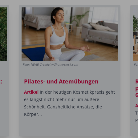
Foto: NDAB Creativity/Shutterstock.com
Fo
:
Pilates- und Atemübungen
p
Artikel
In der heutigen Kosmetikpraxis geht
es längst nicht mehr nur um äußere
A
Schönheit. Ganzheitliche Ansätze, die
T
Körper...
P