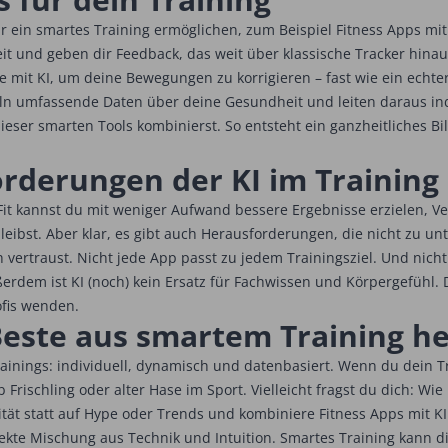
ir ein smartes Training ermöglichen, zum Beispiel Fitness Apps mit 
zeit und geben dir Feedback, das weit über klassische Tracker hina
mit KI, um deine Bewegungen zu korrigieren – fast wie ein echte
ln umfassende Daten über deine Gesundheit und leiten daraus ind
eser smarten Tools kombinierst. So entsteht ein ganzheitliches Bil
rderungen der KI im Training
 Fit kannst du mit weniger Aufwand bessere Ergebnisse erzielen, 
bleibst. Aber klar, es gibt auch Herausforderungen, die nicht zu un
h vertraust. Nicht jede App passt zu jedem Trainingsziel. Und nich
erdem ist KI (noch) kein Ersatz für Fachwissen und Körpergefühl. D
ofis wenden.
 Beste aus smartem Training h
 Trainings: individuell, dynamisch und datenbasiert. Wenn du dein T
b Frischling oder alter Hase im Sport. Vielleicht fragst du dich: Wi
alität statt auf Hype oder Trends und kombiniere Fitness Apps mit
te Mischung aus Technik und Intuition. Smartes Training kann dir