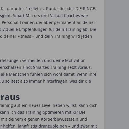
KI, darunter Freeletics, Runtastic oder DIE RINGE.
usgeht. Smart Mirrors und Virtual Coaches wie
r Personal Trainer, der aber permanent an deiner
ividuelle Empfehlungen für dein Training ab. Die
d deiner Fitness – und dein Training wird jeden
Verletzungen vermeiden und deine Motivation
terschätzen sind: Smartes Training setzt voraus,
t alle Menschen fühlen sich wohl damit, wenn ihre
u solltest also immer hinterfragen, was dir die
eraus
raining auf ein neues Level heben willst, kann dich
e kann ich das Training optimieren mit KI? Die
 KI mit deinem eigenen Körperbewusstsein und
 helfen, langfristig dranzubleiben – und zwar mit