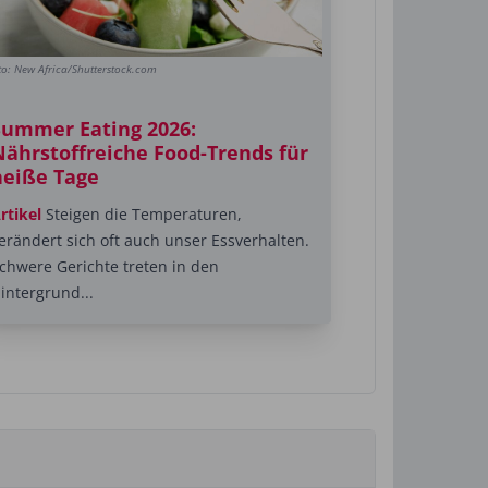
to: New Africa/Shutterstock.com
Summer Eating 2026:
Nährstoffreiche Food-Trends für
heiße Tage
rtikel
Steigen die Temperaturen,
erändert sich oft auch unser Essverhalten.
chwere Gerichte treten in den
intergrund...