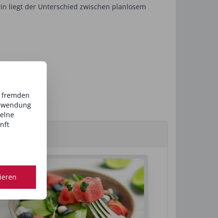
rin liegt der Unterschied zwischen planlosem
d fremden
erwendung
zelne
nft
tieren