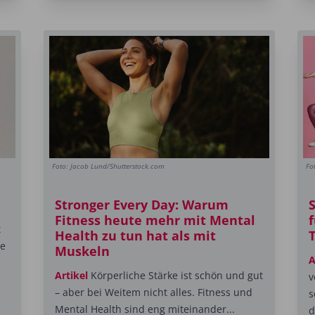
Foto: Jacob Lund/Shutterstock.com
Fo
Stronger Every Day: Warum
S
Fitness heute mehr mit Mental
t
Health zu tun hat als mit
ne
Muskeln
A
Artikel
Körperliche Stärke ist schön und gut
v
– aber bei Weitem nicht alles. Fitness und
s
Mental Health sind eng miteinander...
d