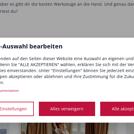
 aber es gibt dir die besten Werkzeuge an die Hand. Und genau da
artest du?
nd Ernährung
e-Auswahl bearbeiten
nden auf den Seiten dieser Website eine Auswahl an eigenen un
Wenn Sie "ALLE AKZEPTIEREN" wählen, erklären Sie sich mit der V
kies einverstanden. Unter "Einstellungen" können Sie jederzeit ein
pen akzeptieren oder ablehnen und Ihre Zustimmung für die Zuku
interessieren
n.
umentation
Einstellungen
Alles verweigern
Alle akzep