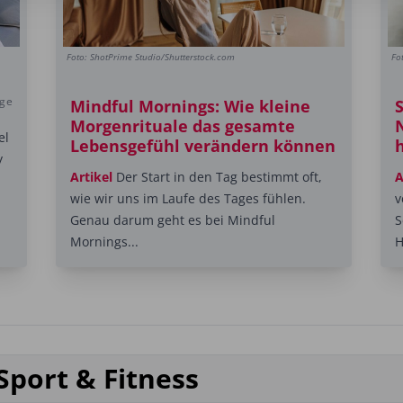
Foto: ShotPrime Studio/Shutterstock.com
Fo
ige
Mindful Mornings: Wie kleine
Morgenrituale das gesamte
el
Lebensgefühl verändern können
y
Artikel
Der Start in den Tag bestimmt oft,
A
wie wir uns im Laufe des Tages fühlen.
v
Genau darum geht es bei Mindful
S
Mornings...
H
Sport & Fitness