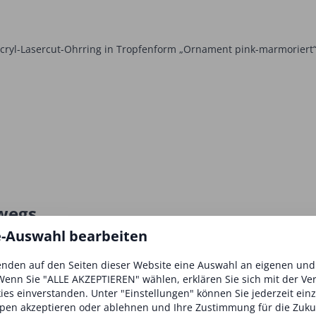
Acryl-Lasercut-Ohrring in Tropfenform „Ornament pink-marmoriert“
rwegs
e-Auswahl bearbeiten
nts „Roxana“ in der Farbe „rasperry sorbet“, 129,95 Euro,
www.steh
nden auf den Seiten dieser Website eine Auswahl an eigenen un
Wenn Sie "ALLE AKZEPTIEREN" wählen, erklären Sie sich mit der V
kies einverstanden. Unter "Einstellungen" können Sie jederzeit ein
pen akzeptieren oder ablehnen und Ihre Zustimmung für die Zuku