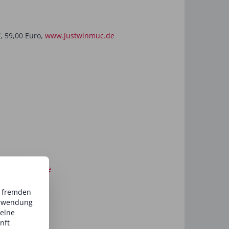
, 59,00 Euro,
www.justwinmuc.de
mann-store.de
d fremden
erwendung
zelne
nft