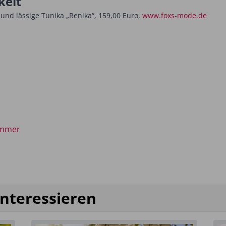
keit
nd lässige Tunika „Renika“, 159,00 Euro,
www.foxs-mode.de
mmer
interessieren