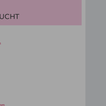
m
com