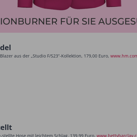
del
azer aus der „Studio F/S23“-Kollektion, 179,00 Euro,
www.hm.co
ellt
stellte ­Hose mit leichtem Schlag, 139,99 Euro,
www.bettybarclay.