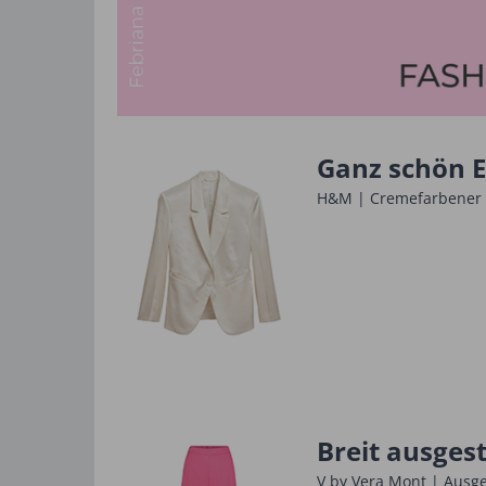
Ganz schön E
H&M | Cremefarbener Bl
Breit ausgest
V by Vera Mont | Ausge-