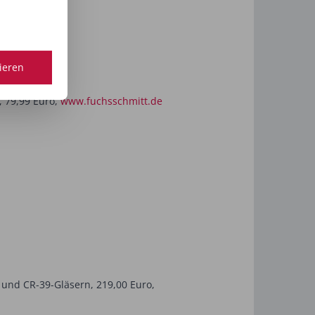
tieren
, 79,99 Euro,
www.fuchsschmitt.de
 und CR-39-Gläsern, 219,00 Euro,