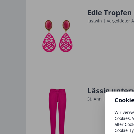
Edle Tropfen
Justwin | Vergoldeter 
Lässig ­unte
Cooki
St. Ann | Lässige Jogpa
Wir verwe
Cookies. 
aller Coo
Cookie-Ty