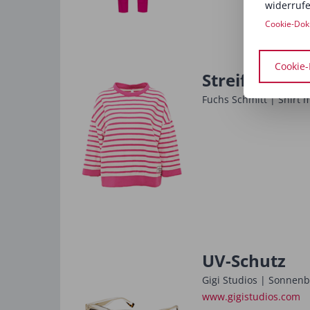
widerrufe
Cookie-Dok
Cookie-
Streifen-Hör
Fuchs Schmitt | Shirt 
UV-Schutz
Gigi Studios | Sonnenb
www.gigistudios.com