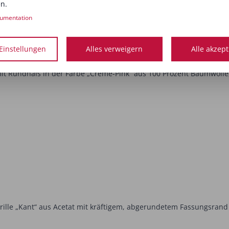
n.
umentation
Einstellungen
Alles verweigern
Alle akzep
nchen
mit Rundhals in der Farbe „Creme-Pink“ aus 100 Prozent Baumwolle
rille „Kant“ aus Acetat mit kräftigem, abgerundetem Fassungsrand