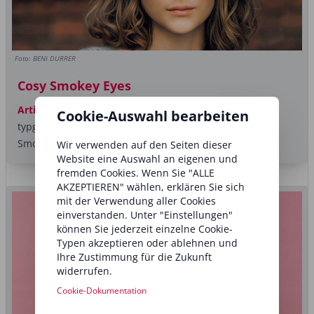
Foto: BENI DURRER
Cosy Smokey Eyes
Artikel
Ja, Dramatik im Make-up darf sein, aber immer
Cookie-Auswahl bearbeiten
typgerecht und stimmig zum Gesamtbild. Klassische
Smokey Eyes sind im...
Wir verwenden auf den Seiten dieser
Website eine Auswahl an eigenen und
fremden Cookies. Wenn Sie "ALLE
AKZEPTIEREN" wählen, erklären Sie sich
mit der Verwendung aller Cookies
einverstanden. Unter "Einstellungen"
können Sie jederzeit einzelne Cookie-
Typen akzeptieren oder ablehnen und
Ihre Zustimmung für die Zukunft
widerrufen.
Cookie-Dokumentation