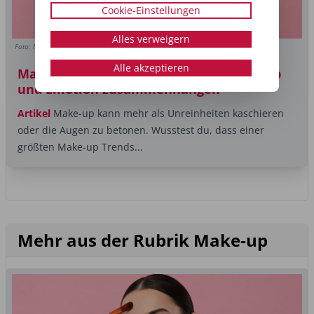
Cookie-Einstellungen
Alles verweigern
Foto: New Africa/Shutterstock.com
Alle akzeptieren
Make-up als Mood-Booster – wie Make-up
und Emotion zusammenhängen
Artikel
Make-up kann mehr als Unreinheiten kaschieren
oder die Augen zu betonen. Wusstest du, dass einer
größten Make-up Trends...
Mehr aus der Rubrik Make-up