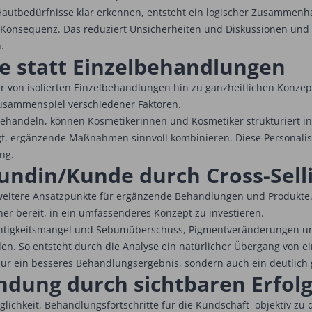
autbedürfnisse klar erkennen, entsteht ein logischer Zusammen
Konsequenz. Das reduziert Unsicherheiten und Diskussionen und er
.
e statt Einzelbehandlungen
hr von isolierten Einzelbehandlungen hin zu ganzheitlichen Konzept
Zusammenspiel verschiedener Faktoren.
u behandeln, können Kosmetikerinnen und Kosmetiker strukturiert i
f. ergänzende Maßnahmen sinnvoll kombinieren. Diese Personalis
ng.
undin/Kunde durch Cross-Sell
ch weitere Ansatzpunkte für ergänzende Behandlungen und Produkt
her bereit, in ein umfassenderes Konzept zu investieren.
chtigkeitsmangel und Sebumüberschuss, Pigmentveränderungen u
en. So entsteht durch die Analyse ein natürlicher Übergang von e
nur ein besseres Behandlungsergebnis, sondern auch ein deutlich
ndung durch sichtbaren Erfol
Möglichkeit, Behandlungsfortschritte für die Kundschaft objektiv