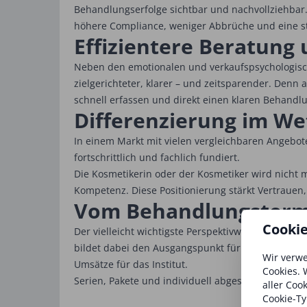
Behandlungserfolge sichtbar und nachvollziehbar.
höhere Compliance, weniger Abbrüche und eine s
Effizientere Beratung
Neben den emotionalen und verkaufspsychologische
zielgerichteter, klarer – und zeitsparender. Denn
schnell erfassen und direkt einen klaren Behandl
Differenzierung im W
In einem Markt mit vielen vergleichbaren Angeboten
fortschrittlich und fachlich fundiert.
Die Kosmetikerin oder der Kosmetiker wird nicht
Kompetenz. Diese Positionierung stärkt Vertrauen,
Vom Behandlungsterm
Cooki
Der vielleicht wichtigste Perspektivwechsel ist d
bildet dabei den Ausgangspunkt für eine langfris
Wir verwe
Umsätze für das Institut.
Cookies. 
Serien, Pakete und individuell abgestimmte Progra
aller Coo
Cookie-Ty