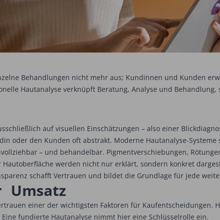
nzelne Behandlungen nicht mehr aus; ­Kundinnen und Kunden erwa
sionelle Hautanalyse verknüpft ­Beratung, Analyse und Behandlung,
schließlich auf visuellen Einschätzungen – also einer Blickdiagn
 Kundin oder den Kunden oft abstrakt. Moderne Hautanalyse-Systeme
vollziehbar – und behandelbar. Pigmentverschiebungen, Rötungen,
Hautoberfläche werden nicht nur erklärt, sondern konkret dargeste
ansparenz schafft Vertrauen und bildet die Grundlage für jede we
ür Umsatz
ertrauen einer der wichtigsten Faktoren für Kaufentscheidungen.
. Eine fundierte Hautanalyse nimmt hier eine Schlüsselrolle ein.