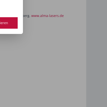
a Beauty, Nürnberg.
www.alma-lasers.de
tieren