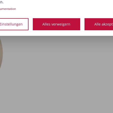
n.
umentation
Dörte Boße
Die Autorin ist Kosmetikerin und Schulungsleiterin bei Alm
Einstellungen
Alles verweigern
Alle akzep