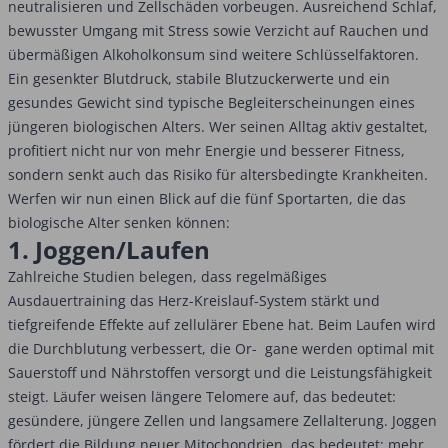
neutralisieren und Zellschäden vorbeugen. Ausreichend Schlaf,
bewusster Umgang mit Stress sowie Verzicht auf Rauchen und
übermäßigen Alkoholkonsum sind weitere Schlüsselfaktoren.
Ein gesenkter Blutdruck, stabile Blutzuckerwerte und ein
gesundes Gewicht sind typische Begleiterscheinungen eines
jüngeren biologischen Alters. Wer seinen Alltag aktiv gestaltet,
profitiert nicht nur von mehr Energie und besserer Fitness,
sondern senkt auch das Risiko für altersbedingte Krankheiten.
Werfen wir nun einen Blick auf die fünf Sportarten, die das
biologische Alter senken können:
1. Joggen/Laufen
Zahlreiche Studien belegen, dass regelmäßiges
Ausdauertraining das Herz-Kreislauf-System stärkt und
tiefgreifende Effekte auf zellulärer Ebene hat. Beim Laufen wird
die Durchblutung verbessert, die Or- gane werden optimal mit
Sauerstoff und Nährstoffen versorgt und die Leistungsfähigkeit
steigt. Läufer weisen längere Telomere auf, das bedeutet:
gesündere, jüngere Zellen und langsamere Zellalterung. Joggen
fördert die Bildung neuer Mitochondrien, das bedeutet: mehr