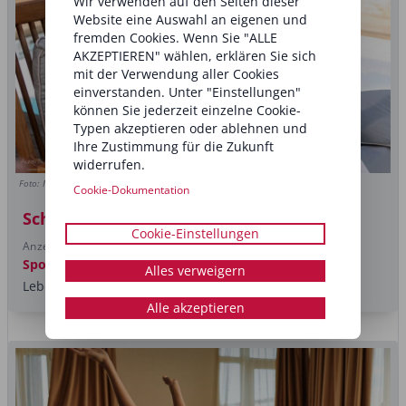
Wir verwenden auf den Seiten dieser
Website eine Auswahl an eigenen und
fremden Cookies. Wenn Sie "ALLE
AKZEPTIEREN" wählen, erklären Sie sich
mit der Verwendung aller Cookies
einverstanden. Unter "Einstellungen"
können Sie jederzeit einzelne Cookie-
Typen akzeptieren oder ablehnen und
Ihre Zustimmung für die Zukunft
widerrufen.
Foto: Medi-Manage Innovation
Cookie-Dokumentation
Schönheit von innen
Cookie-Einstellungen
Anzeige
Sponsored post
Für Haut, Haare und Nägel in jeder
Alles verweigern
Lebensphase. Aureli Nutra Beauty
Alle akzeptieren