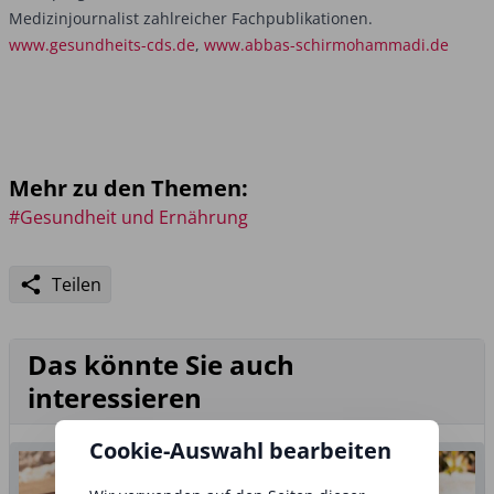
Medizinjournalist zahlreicher Fachpublikationen.
www.gesundheits-cds.de
,
www.abbas-schirmohammadi.de
Mehr zu den Themen:
#Gesundheit und Ernährung
Teilen
Das könnte Sie auch
interessieren
Cookie-Auswahl bearbeiten