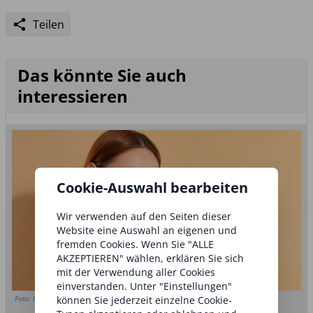
Teilen
Das könnte Sie auch
interessieren
Cookie-Auswahl bearbeiten
Wir verwenden auf den Seiten dieser
Website eine Auswahl an eigenen und
fremden Cookies. Wenn Sie "ALLE
AKZEPTIEREN" wählen, erklären Sie sich
mit der Verwendung aller Cookies
einverstanden. Unter "Einstellungen"
können Sie jederzeit einzelne Cookie-
Foto: Copyright (c) 2023 New Africa/Shutterstock