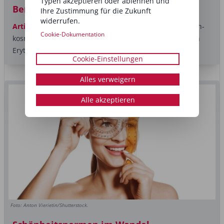
Typen akzeptieren oder ablehnen und
Beruhigen, stärken und schützen
Ihre Zustimmung für die Zukunft
widerrufen.
Artikel
Hautirritationen treten häufig in der medizinisch-
Cookie-Dokumentation
kosmetischen Behandlung auf und lassen sich meist an
Erythemen...
Cookie-Einstellungen
Alles verweigern
Alle akzeptieren
Foto: Anton Vierietin/Shutterstock.