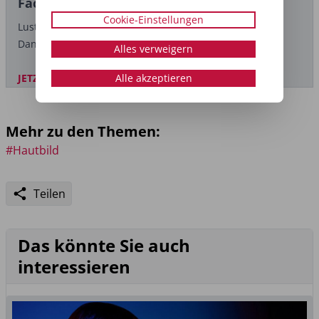
Fachmagazin MEDICAL
Cookie-Einstellungen
Lust in Ruhe durchzublättern?
Dann hol dir jetzt die Zeitschrift nach Hause!
Alles verweigern
JETZT BESTELLEN
Alle akzeptieren
Mehr zu den Themen:
#Hautbild
Teilen
Das könnte Sie auch
interessieren