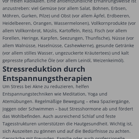
vor freien Radikalen. Eine antientzündliche Ernährungsweise ist
anzustreben: viel Gemüse (vor allem Salat, Bohnen, Erbsen,
Möhren, Gurken, Pilze) und Obst (vor allem Äpfel, Erdbeeren,
Heidelbeeren, Orangen, Wassermelonen), Vollkornprodukte (vor
allem Vollkornbrot, Müslis, Kartoffeln, Reis), Fisch (vor allem
Forellen, Heringe, Karpfen, Seezungen, Thunfische), Nüsse (vor
allem Walnüsse, Haselnüsse, Cashewkerne), gesunde Getränke
(vor allem stilles Wasser, ungezuckerte Kräutertees) und kalt
gepresste pflanzliche Öle (vor allem Leinöl, Weizenkeimöl).
Stressreduktion durch
Entspannungstherapien
Um Stress bei Akne zu reduzieren, helfen
Entspannungstechniken wie Meditation, Yoga und
Atemübungen. Regelmäßige Bewegung – etwa Spaziergänge,
Joggen oder Schwimmen – baut Stresshormone ab und fördert
das Wohlbefinden. Auch ausreichend Schlaf und feste
Tagesstrukturen unterstützen die Hautgesundheit. Wichtig ist,
sich Auszeiten zu gönnen und auf die Bedürfnisse zu achten.
Gespräche mit Freunden, Familie oder auch professionelle