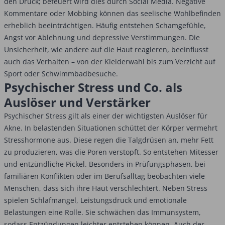
den Druck; befeuert wird dies durch Social Media. Negative
Kommentare oder Mobbing können das seelische Wohlbefinden
erheblich beeinträchtigen. Häufig entstehen Schamgefühle,
Angst vor Ablehnung und depressive Verstimmungen. Die
Unsicherheit, wie andere auf die Haut reagieren, beeinflusst
auch das Verhalten – von der Kleiderwahl bis zum Verzicht auf
Sport oder Schwimmbadbesuche.
Psychischer Stress und Co. als
Auslöser und Verstärker
Psychischer Stress gilt als einer der wichtigsten Auslöser für
Akne. In belastenden Situationen schüttet der Körper vermehrt
Stresshormone aus. Diese regen die Talgdrüsen an, mehr Fett
zu produzieren, was die Poren verstopft. So entstehen Mitesser
und entzündliche Pickel. Besonders in Prüfungsphasen, bei
familiären Konflikten oder im Berufsalltag beobachten viele
Menschen, dass sich ihre Haut verschlechtert. Neben Stress
spielen Schlafmangel, Leistungsdruck und emotionale
Belastungen eine Rolle. Sie schwächen das Immunsystem,
sodass Entzündungen leichter entstehen können. Auch der