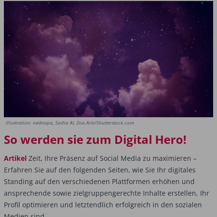
Illustration: nednapa, Sasha Al, Zoa.Arts/Shutterstock.com
So werden sie zum Digital Hero!
Artikel
Zeit, Ihre Präsenz auf Social Media zu maximieren –
Erfahren Sie auf den folgenden Seiten, wie Sie Ihr digitales
Standing auf den verschiedenen Plattformen erhöhen und
ansprechende sowie zielgruppengerechte Inhalte erstellen, Ihr
Profil optimieren und letztendlich erfolgreich in den sozialen
Medien sind.