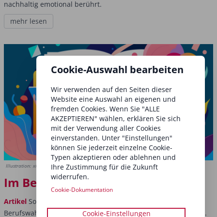
nachhaltig emotional berührt.
mehr lesen
Cookie-Auswahl bearbeiten
Wir verwenden auf den Seiten dieser
Website eine Auswahl an eigenen und
fremden Cookies. Wenn Sie "ALLE
AKZEPTIEREN" wählen, erklären Sie sich
mit der Verwendung aller Cookies
einverstanden. Unter "Einstellungen"
können Sie jederzeit einzelne Cookie-
Typen akzeptieren oder ablehnen und
Ihre Zustimmung für die Zukunft
Illustration: xiaobaiv/Shutterstock.com
widerrufen.
Im Bewerbungsmodus
Cookie-Dokumentation
Artikel
So bewerben Sie sich richtig – „Aufgepasst bei der
Berufswahl!“ Den Spruch kennen viele, und es stimmt ja auch.
Cookie-Einstellungen