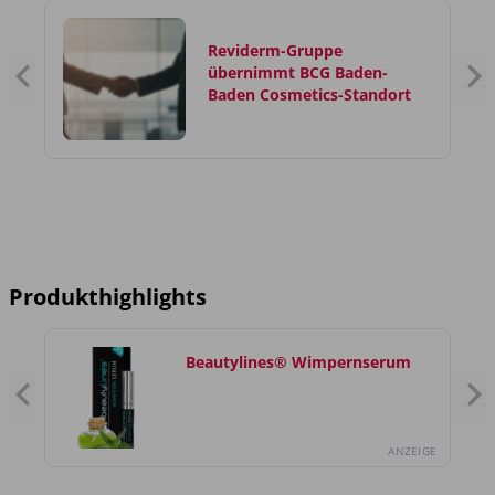
Reviderm-Gruppe
übernimmt BCG Baden-
Baden Cosmetics-Standort
Produkthighlights
Beautylines® Wimpernserum
GE
ANZEIGE