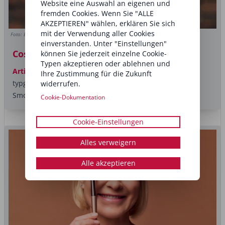
Website eine Auswahl an eigenen und
fremden Cookies. Wenn Sie "ALLE
AKZEPTIEREN" wählen, erklären Sie sich
mit der Verwendung aller Cookies
Foto: BENI DURRER
einverstanden. Unter "Einstellungen"
Cosy Smokey Eyes
können Sie jederzeit einzelne Cookie-
Typen akzeptieren oder ablehnen und
Artikel
Ja, Dramatik im Make-up darf sein, aber immer
Ihre Zustimmung für die Zukunft
typgerecht und stimmig zum Gesamtbild. Klassische
widerrufen.
Smokey Eyes sind im...
Cookie-Dokumentation
Cookie-Einstellungen
Alles verweigern
Alle akzeptieren