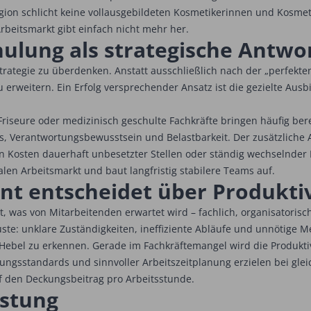
gion schlicht keine vollausgebildeten Kosmetikerinnen und Kosmetik
rbeitsmarkt gibt einfach nicht mehr her.
lung als strategische Antwo
trategie zu überdenken. Anstatt ausschließlich nach der „perfekte
 zu erweitern. Ein Erfolg versprechender Ansatz ist die gezielte A
riseure oder medizinisch geschulte Fachkräfte bringen häufig be
, Verantwortungsbewusstsein und Belastbarkeit. Der zusätzliche 
n Kosten dauerhaft unbesetzter Stellen oder ständig wechselnder 
len Arbeitsmarkt und baut langfristig stabilere Teams auf.
t entscheidet über Produktiv
iert, was von Mitarbeitenden erwartet wird – fachlich, organisatoris
ste: unklare Zuständigkeiten, ineffiziente Abläufe und unnötige M
en Hebel zu erkennen. Gerade im Fachkräftemangel wird die Produkti
stungsstandards und sinnvoller Arbeitszeitplanung erzielen bei g
f den Deckungsbeitrag pro Arbeitsstunde.
istung