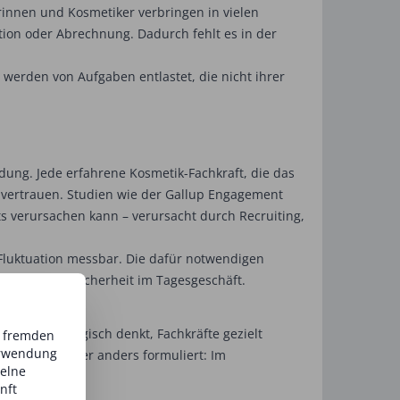
erinnen und Kosmetiker verbringen in vielen
tion oder Abrechnung. Dadurch fehlt es in der
e werden von Aufgaben entlastet, die nicht ihrer
indung. Jede erfahrene Kosmetik-Fachkraft, die das
envertrauen. Studien wie der Gallup Engagement
lts verursachen kann – verursacht durch Recruiting,
n Fluktuation messbar. Die dafür notwendigen
ren Planungssicherheit im Tagesgeschäft.
ldung strategisch denkt, Fachkräfte gezielt
d fremden
erwendung
beitsmarkt. Oder anders formuliert: Im
zelne
nft