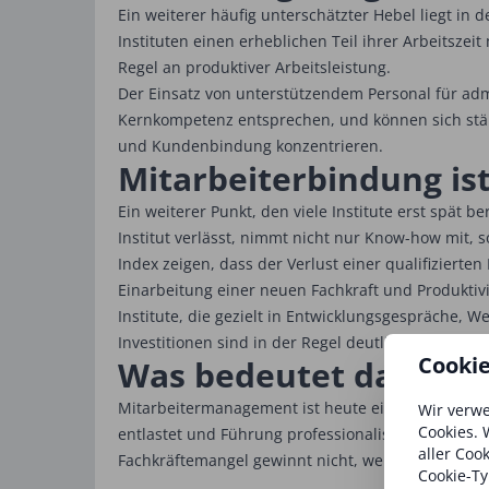
Ein weiterer häufig unterschätzter Hebel liegt in
Instituten einen erheblichen Teil ihrer Arbeitsze
Regel an produktiver Arbeitsleistung.
Der Einsatz von unterstützendem Personal für admin
Kernkompetenz entsprechen, und können sich stä
und Kundenbindung konzentrieren.
Mitarbeiterbindung is
Ein weiterer Punkt, den viele Institute erst spät 
Institut verlässt, nimmt nicht nur Know-how mit,
Index zeigen, dass der Verlust einer qualifizierte
Einarbeitung einer neuen Fachkraft und Produktivi
Institute, die gezielt in Entwicklungsgespräche, 
Investitionen sind in der Regel deutlich geringe
Cooki
Was bedeutet das für
Mitarbeitermanagement ist heute einer der wichtig
Wir verwe
Cookies. 
entlastet und Führung professionalisiert, senkt Ko
aller Coo
Fachkräftemangel gewinnt nicht, wer am lautesten
Cookie-Ty