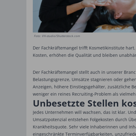
Foto: VH-studio/Shutterstock.com
Der Fachkräftemangel trifft Kosmetikinstitute hart
Kosten, erhöhen die Qualität und bleiben unabhä
Der Fachkräftemangel stellt auch in unserer Bran
Belastungsgrenze, Umsätze stagnieren oder gehen z
Anzeigen, höhere Einstiegsgehälter, zusätzliche B
weniger ein reines Recruiting-Problem als vielmeh
Unbesetzte Stellen ko
Jedes Unternehmen will wachsen, das ist klar. Und
Umsatzpotenzial entstehen Folgekosten durch Übe
Krankheitsquote. Sehr viele Inhaberinnen und Inh
eingeschränkte Terminverfügbarkeiten, unzufrie