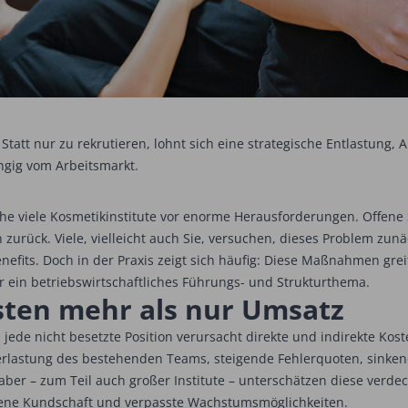
. Statt nur zu rekrutieren, lohnt sich eine strategische Entlastung
ngig vom Arbeitsmarkt.
che viele Kosmetikinstitute vor enorme Herausforderungen. Offene 
urück. Viele, vielleicht auch Sie, versuchen, dieses Problem zunä
enefits. Doch in der Praxis zeigt sich häufig: Diese Maßnahmen gre
r ein betriebswirtschaftliches Führungs- und Strukturthema.
sten mehr als nur Umsatz
 jede nicht besetzte Position verursacht direkte und indirekte K
rlastung des bestehenden Teams, steigende Fehlerquoten, sinkend
aber – zum Teil auch großer Institute – unterschätzen diese verd
dene Kundschaft und verpasste Wachstumsmöglichkeiten.