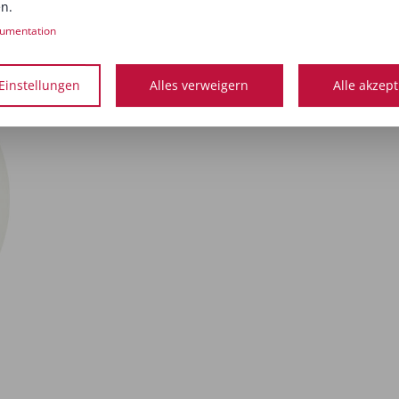
n.
umentation
Thomas Pretschner
Der Betriebswirt und Fachkaufmann für Marketing arbeitet
Einstellungen
Alles verweigern
Alle akzep
Beauty Business Coach.
www.thomas-pretschner.de