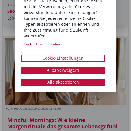
AKZEPTIEREN" wählen, erklären Sie sich
Anzeige
mit der Verwendung aller Cookies
Sponsored post
Für Haut, Haare und Nägel in jeder
einverstanden. Unter "Einstellungen"
Lebensphase. Aureli Nutra Beauty
können Sie jederzeit einzelne Cookie-
Typen akzeptieren oder ablehnen und
Ihre Zustimmung für die Zukunft
widerrufen.
Cookie-Dokumentation
Cookie-Einstellungen
Alles verweigern
Alle akzeptieren
Foto: ShotPrime Studio/Shutterstock.com
Mindful Mornings: Wie kleine
Morgenrituale das gesamte Lebensgefühl