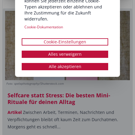
können Sie jederzeit einzelne Cookie-
Typen akzeptieren oder ablehnen und
Ihre Zustimmung für die Zukunft
widerrufen.
Cookie-Dokumentation
Cookie-Einstellungen
Alles verweigern
Alle akzeptieren
Foto: spelaphotography/Shutterstock.com
Selfcare statt Stress: Die besten Mini-
Rituale für deinen Alltag
Artikel
Zwischen Arbeit, Terminen, Nachrichten und
Verpflichtungen bleibt oft kaum Zeit zum Durchatmen.
Morgens geht es schnell...