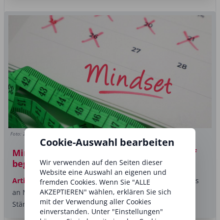
Foto: ZA Media/Shutterstock.com
Cookie-Auswahl bearbeiten
Mindset Training: Warum Fitness im Kopf
Wir verwenden auf den Seiten dieser
beginnt
Website eine Auswahl an eigenen und
Artikel
Beim Thema Fitness denken die meisten von uns
fremden Cookies. Wenn Sie "ALLE
AKZEPTIEREN" wählen, erklären Sie sich
an Muskeln, Ausdauer und jede Menge Schweiß. Doch
mit der Verwendung aller Cookies
Stärke hat nicht nur mit...
einverstanden. Unter "Einstellungen"