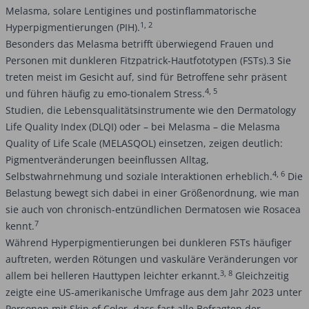
Melasma, solare Lentigines und postinflammatorische
1, 2
Hyperpigmentierungen (PIH).
Besonders das Melasma betrifft überwiegend Frauen und
Personen mit dunkleren Fitzpatrick-Hautfototypen (FSTs).3 Sie
treten meist im Gesicht auf, sind für Betroffene sehr präsent
4, 5
und führen häufig zu emo-tionalem Stress.
Studien, die Lebensqualitätsinstrumente wie den Dermatology
Life Quality Index (DLQI) oder – bei Melasma – die Melasma
Quality of Life Scale (MELASQOL) einsetzen, zeigen deutlich:
Pigmentveränderungen beeinflussen Alltag,
4, 6
Selbstwahrnehmung und soziale Interaktionen erheblich.
Die
Belastung bewegt sich dabei in einer Größenordnung, wie man
sie auch von chronisch-entzündlichen Dermatosen wie Rosacea
7
kennt.
Während Hyperpigmentierungen bei dunkleren FSTs häufiger
auftreten, werden Rötungen und vaskuläre Veränderungen vor
3, 8
allem bei helleren Hauttypen leichter erkannt.
Gleichzeitig
zeigte eine US-amerikanische Umfrage aus dem Jahr 2023 unter
Personen mit Skin of Color, dass fast alle Befragten der