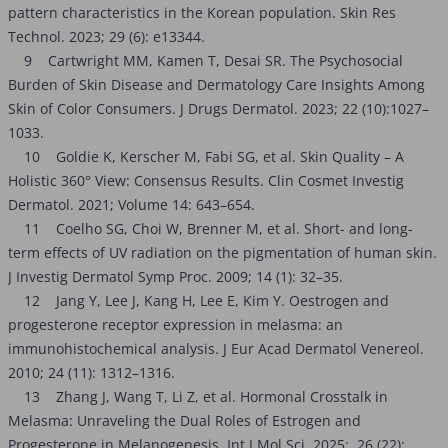
pattern characteristics in the Korean population. Skin Res
Technol. 2023; 29 (6): e13344.
9 Cartwright MM, Kamen T, Desai SR. The Psychosocial
Burden of Skin Disease and Dermatology Care Insights Among
Skin of Color Consumers. J Drugs Dermatol. 2023; 22 (10):1027–
1033.
10 Goldie K, Kerscher M, Fabi SG, et al. Skin Quality – A
Holistic 360° View: Consensus Results. Clin Cosmet Investig
Dermatol. 2021; Volume 14: 643–654.
11 Coelho SG, Choi W, Brenner M, et al. Short- and long-
term effects of UV radiation on the pigmentation of human skin.
J Investig Dermatol Symp Proc. 2009; 14 (1): 32–35.
12 Jang Y, Lee J, Kang H, Lee E, Kim Y. Oestrogen and
progesterone receptor expression in melasma: an
immunohistochemical analysis. J Eur Acad Dermatol Venereol.
2010; 24 (11): 1312–1316.
13 Zhang J, Wang T, Li Z, et al. Hormonal Crosstalk in
Melasma: Unraveling the Dual Roles of Estrogen and
Progesterone in Melanogenesis. Int J Mol Sci. 2025; 26 (22):