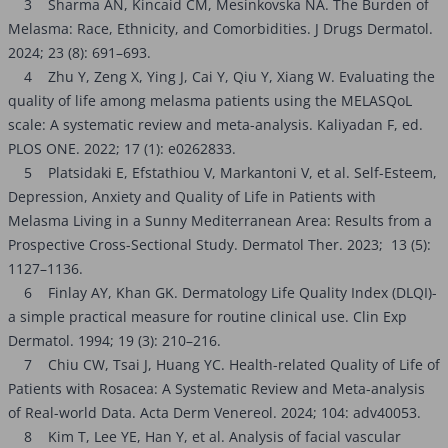
3 Sharma AN, Kincaid CM, Mesinkovska NA. The Burden of
Melasma: Race, Ethnicity, and Comorbidities. J Drugs Dermatol.
2024; 23 (8): 691–693.
4 Zhu Y, Zeng X, Ying J, Cai Y, Qiu Y, Xiang W. Evaluating the
quality of life among melasma patients using the MELASQoL
scale: A systematic review and meta-analysis. Kaliyadan F, ed.
PLOS ONE. 2022; 17 (1): e0262833.
5 Platsidaki E, Efstathiou V, Markantoni V, et al. Self-Esteem,
Depression, Anxiety and Quality of Life in Patients with
Melasma Living in a Sunny Mediterranean Area: Results from a
Prospective Cross-Sectional Study. Dermatol Ther. 2023; 13 (5):
1127–1136.
6 Finlay AY, Khan GK. Dermatology Life Quality Index (DLQI)-
a simple practical measure for routine clinical use. Clin Exp
Dermatol. 1994; 19 (3): 210–216.
7 Chiu CW, Tsai J, Huang YC. Health-related Quality of Life of
Patients with Rosacea: A Systematic Review and Meta-analysis
of Real-world Data. Acta Derm Venereol. 2024; 104: adv40053.
8 Kim T, Lee YE, Han Y, et al. Analysis of facial vascular