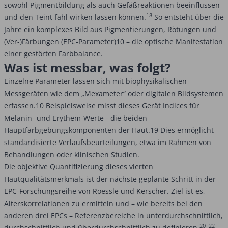
sowohl Pigmentbildung als auch Gefäßreaktionen beeinflussen
18
und den Teint fahl wirken lassen können.
So entsteht über die
Jahre ein komplexes Bild aus Pigmentierungen, Rötungen und
(Ver-)Färbungen (EPC-Parameter)10 – die optische Manifestation
einer gestörten Farbbalance.
Was ist messbar, was folgt?
Einzelne Parameter lassen sich mit biophysikalischen
Messgeräten wie dem „Mexameter“ oder digitalen Bildsystemen
erfassen.10 Beispielsweise misst dieses Gerät Indices für
Melanin- und Erythem-Werte - die beiden
Hauptfarbgebungskomponenten der Haut.19 Dies ermöglicht
standardisierte Verlaufsbeurteilungen, etwa im Rahmen von
Behandlungen oder klinischen Studien.
Die objektive Quantifizierung dieses vierten
Hautqualitätsmerkmals ist der nächste geplante Schritt in der
EPC-Forschungsreihe von Roessle und Kerscher. Ziel ist es,
Alterskorrelationen zu ermitteln und – wie bereits bei den
anderen drei EPCs – Referenzbereiche in unterdurchschnittlich,
20–22
durchschnittlich und überdurchschnittlich zu definieren.