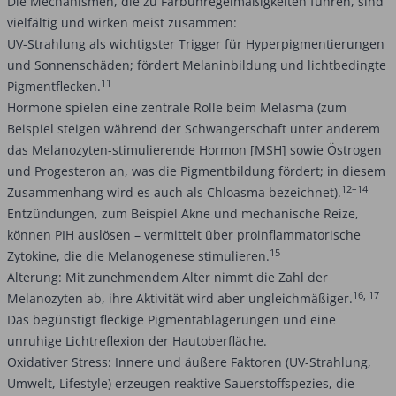
Die Mechanismen, die zu Farbunregelmäßigkeiten führen, sind
vielfältig und wirken meist zusammen:
UV-Strahlung als wichtigster Trigger für Hyperpigmentierungen
und Sonnenschäden; fördert Melaninbildung und lichtbedingte
11
Pigmentflecken.
Hormone spielen eine zentrale Rolle beim Melasma (zum
Beispiel steigen während der Schwangerschaft unter anderem
das Melanozyten-stimulierende Hormon [MSH] sowie Östrogen
und Progesteron an, was die Pigmentbildung fördert; in diesem
12–14
Zusammenhang wird es auch als Chloasma bezeichnet).
Entzündungen, zum Beispiel Akne und mechanische Reize,
können PIH auslösen – vermittelt über proinflammatorische
15
Zytokine, die die Melanogenese stimulieren.
Alterung: Mit zunehmendem Alter nimmt die Zahl der
16, 17
Melanozyten ab, ihre Aktivität wird aber ungleichmäßiger.
Das begünstigt fleckige Pigmentablagerungen und eine
unruhige Lichtreflexion der Hautoberfläche.
Oxidativer Stress: Innere und äußere Faktoren (UV-Strahlung,
Umwelt, Lifestyle) erzeugen reaktive Sauerstoffspezies, die