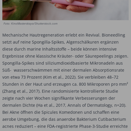
Foto: KinoMasterskaya/Shutterstock.com
Mechanische Hautregeneration erlebt ein Revival. Bioneedling
setzt auf reine Spongilla-Spikes, Algenschälkuren ergänzen
diese durch marine Inhaltsstoffe – beide können intensive
Ergebnisse ohne klassische Kräuter- oder Säurepeelings zeigen.
Spongilla-Spikes sind siliziumdioxidbasierte Mikronadeln aus
Süß- wasserschwämmen mit einer dermalen Absorptionsrate
von etwa 73 Prozent (Kim et al., 2022). Sie verbleiben 48–72
Stunden in der Haut und erzeugen ca. 800 Mikroporen pro mm²
(Zhang et al., 2017). Eine randomisierte kontrollierte Studie
zeigte nach vier Wochen signifikante Verbesserungen der
dermalen Dichte (Ha et al., 2017, Annals of Dermatology, n=20).
Bei Akne öffnen die Spicules Komedonen und schaffen eine
aerobe Umgebung, die das anaerobe Bakterium Cutibacterium
acnes reduziert – eine FDA-registrierte Phase-3-Studie erreichte