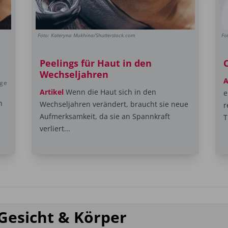
Foto: Kateryna Mukhina/Shutterstock.com
Fo
Peelings für Haut in den
Wechseljahren
A
ige
Artikel
Wenn die Haut sich in den
e
n
Wechseljahren verändert, braucht sie neue
r
Aufmerksamkeit, da sie an Spannkraft
T
verliert...
Gesicht & Körper