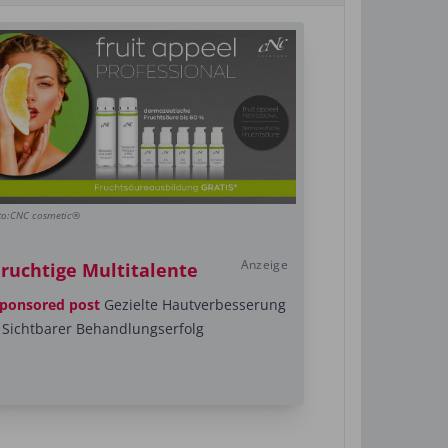
to:CNC cosmetic®
Anzeige
Fruchtige Multitalente
ponsored post
Gezielte Hautverbesserung
 Sichtbarer Behandlungserfolg