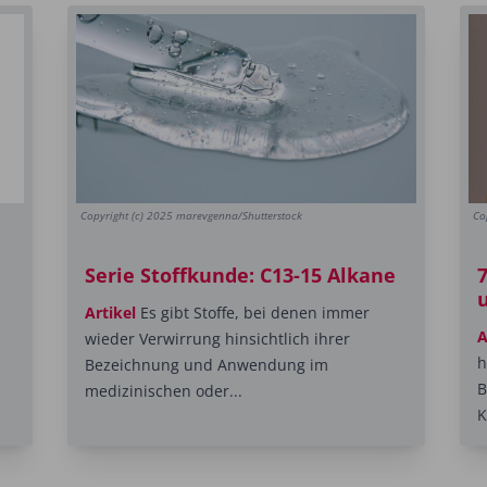
Copyright (c) 2025 marevgenna/Shutterstock
Co
Serie Stoffkunde: C13-15 Alkane
Artikel
Es gibt Stoffe, bei denen immer
A
wieder Verwirrung hinsichtlich ihrer
h
Bezeichnung und Anwendung im
B
medizinischen oder...
K