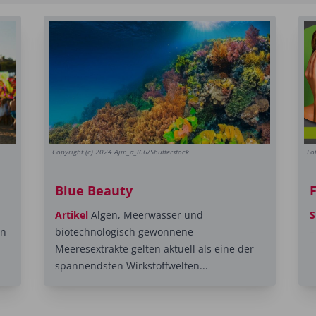
Copyright (c) 2024 Ajm_a_l66/Shutterstock
Fo
Blue Beauty
Artikel
Algen, Meerwasser und
S
en
biotechnologisch gewonnene
–
Meeresextrakte gelten aktuell als eine der
spannendsten Wirkstoffwelten...