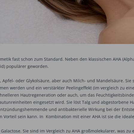
etik fast schon zum Standard. Neben den klassischen AHA (Alpha-
cid) populärer geworden.
 Apfel- oder Glykolsäure, aber auch Milch- und Mandelsäure. Sie s
en werden und ein verstärkter Peelingeffekt (im vergleich zu ei
chnelleren Hautregeneration oder auch, um das Feuchtigkeitsbind
 Hautunreinheiten eingesetzt wird. Sie löst Talg und abgestorbene H
ntzündungshemmende und antibakterielle Wirkung bei der Entst
on Vorteil sein kann. In Kombination mit einer AHA ist sie die idea
Galactose. Sie sind im Vergleich zu AHA großmolekularer, was zu 