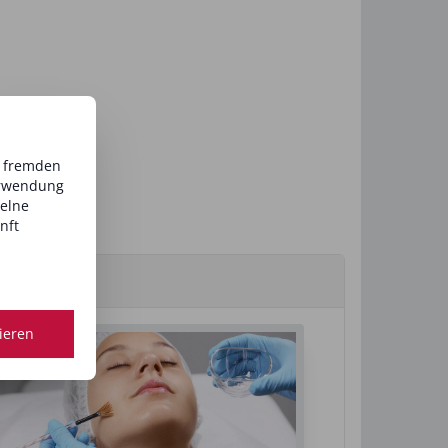
d fremden
erwendung
zelne
nft
tieren