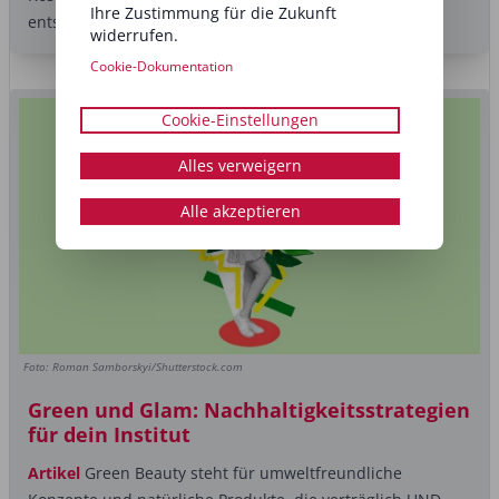
Ihre Zustimmung für die Zukunft
entschieden...
widerrufen.
Cookie-Dokumentation
Cookie-Einstellungen
Alles verweigern
Alle akzeptieren
Foto: Roman Samborskyi/Shutterstock.com
Green und Glam: Nachhaltigkeitsstrategien
für dein Institut
Artikel
Green Beauty steht für umweltfreundliche