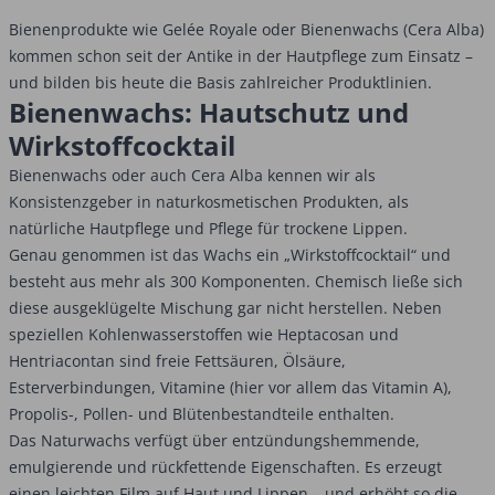
Bienenprodukte wie Gelée Royale oder Bienenwachs (Cera Alba)
kommen schon seit der Antike in der Hautpflege zum Einsatz –
und bilden bis heute die Basis zahlreicher Produktlinien.
Bienenwachs: Hautschutz und
Wirkstoffcocktail
Bienenwachs oder auch Cera Alba kennen wir als
Konsistenzgeber in naturkosmetischen Produkten, als
natürliche Hautpflege und Pflege für trockene Lippen.
Genau genommen ist das Wachs ein „Wirkstoffcocktail“ und
besteht aus mehr als 300 Komponenten. Chemisch ließe sich
diese ausgeklügelte Mischung gar nicht herstellen. Neben
speziellen Kohlenwasserstoffen wie Heptacosan und
Hentriacontan sind freie Fettsäuren, Ölsäure,
Esterverbindungen, Vitamine (hier vor allem das Vitamin A),
Propolis-, Pollen- und Blütenbestandteile enthalten.
Das Naturwachs verfügt über entzündungshemmende,
emulgierende und rückfettende Eigenschaften. Es erzeugt
einen leichten Film auf Haut und Lippen – und erhöht so die