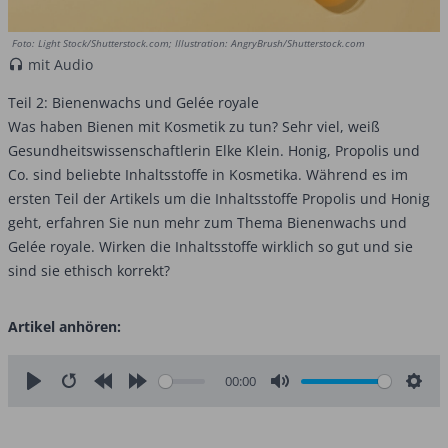
Foto: Light Stock/Shutterstock.com; Illustration: AngryBrush/Shutterstock.com
mit Audio
Teil 2: Bienenwachs und Gelée royale
Was haben Bienen mit Kosmetik zu tun? Sehr viel, weiß
Gesundheitswissenschaftlerin Elke Klein. Honig, Propolis und
Co. sind beliebte Inhaltsstoffe in Kosmetika. Während es im
ersten Teil der Artikels um die Inhaltsstoffe Propolis und Honig
geht, erfahren Sie nun mehr zum Thema Bienenwachs und
Gelée royale. Wirken die Inhaltsstoffe wirklich so gut und sie
sind sie ethisch korrekt?
Artikel anhören:
00:00
Play
Restart
Rewind
Forward
Mute
Sett
10s
10s