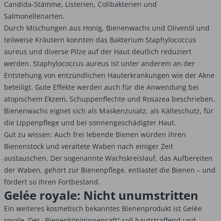
Candida-Stämme, Listerien, Colibakterien und
Salmonellenarten.
Durch Mischungen aus Honig, Bienenwachs und Olivenöl und
teilweise Kräutern konnten das Bakterium Staphylococcus
aureus und diverse Pilze auf der Haut deutlich reduziert
werden. Staphylococcus aureus ist unter anderem an der
Entstehung von entzündlichen Hauterkrankungen wie der Akne
beteiligt. Gute Effekte werden auch für die Anwendung bei
atopischem Ekzem, Schuppenflechte und Rosazea beschrieben.
Bienenwachs eignet sich als Maskenzusatz, als Kälteschutz, für
die Lippenpflege und bei sonnengeschädigter Haut.
Gut zu wissen: Auch frei lebende Bienen würden ihren
Bienenstock und veraltete Waben nach einiger Zeit
austauschen. Der sogenannte Wachskreislauf, das Aufbereiten
der Waben, gehört zur Bienenpflege, entlastet die Bienen – und
fördert so ihren Fortbestand.
Gelée royale: Nicht unumstritten
Ein weiteres kosmetisch bekanntes Bienenprodukt ist Gelée
royale. Der „Bienenköniginnensaft“ soll hautstraffend und