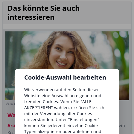
Das könnte Sie auch
interessieren
Cookie-Auswahl bearbeiten
Wir verwenden auf den Seiten dieser
Website eine Auswahl an eigenen und
fremden Cookies. Wenn Sie "ALLE
Foto: Dmytro Zinkevych/Shutterstock.com
AKZEPTIEREN" wählen, erklären Sie sich
mit der Verwendung aller Cookies
Was macht Naturkosmetik besser?
einverstanden. Unter "Einstellungen"
Artikel
Die Auswahl der passenden Pflegeprodukte für ein
können Sie jederzeit einzelne Cookie-
Typen akzeptieren oder ablehnen und
Kosmetikinstitut sollte individuell von der Betreiberin