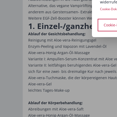
widerrufe
Alternative, das vegane Vampirlifting – eine unblu
Cookie-Dok
anderem aus Gerstensamen- Extrakt.
Weitere EGF-Zell-Booster können Weizensamen-, 
1. Einzel-/ganzheitlic
Cookie-
Ablauf der Gesichtsbehandlung:
Reinigung mit Aloe-vera-Reinigungsgel
Enzym-Peeling und Vapozon mit Lavendel-Öl
Aloe-vera-Honig-Argan-Öl-Massage
Variante I: Ampullen-Serum-Konzentrat mit Aloe 
Variante II: leitfähiges beruhigendes Aloe-vera-G
sich für eine zwei- bis dreimalige Kur nach jeweil
Aloe-vera-Tuchmaske, die der körpereigenen Hautm
Aloe-vera-Gel
leichtes Tages-Make-up
Ablauf der Körperbehandlung:
Abreibungen mit Aloe-vera-Saft
Aloe-vera-Honig-Argan-Öl-Massage