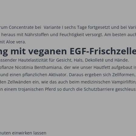
erum Concentrate bei Variante I sechs Tage fortgesetzt und bei Va
n heraus mit Nährstoffen und Feuchtigkeit versorgt. Am besten au
it Aloe vera.
ing mit veganen EGF-Frischzel
ssender Hautelastizität für Gesicht, Hals, Dekolleté und Hände.
pflanze Nicotinia Benthamiana, der wie unser Hautfett aufgebaut i
 und einen pflanzlichen Aktivator. Daraus ergeben sich Zellformen
 den Zellwänden ein, wie das auch beim medizinischen Vampirlifting
 einem trojanischen Pferd so durch die Schutzbarriere geschleus
nuten einwirken lassen