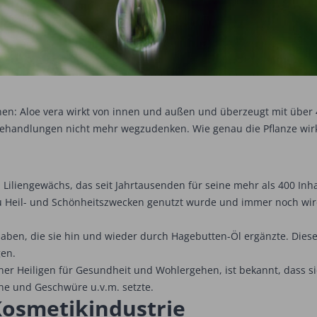
nen: Aloe vera wirkt von innen und außen und überzeugt mit über 4
 Behandlungen nicht mehr wegzudenken. Wie genau die Pflanze wirk
in Liliengewächs, das seit Jahrtausenden für seine mehr als 400 Inh
 zu Heil- und Schönheitszwecken genutzt wurde und immer noch wir
 haben, die sie hin und wieder durch Hagebutten-Öl ergänzte. Die
gen.
er Heiligen für Gesundheit und Wohlergehen, ist bekannt, dass sie
e und Geschwüre u.v.m. setzte.
Kosmetikindustrie