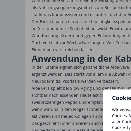
Wenn die Aloe vera ihre heilende Wirkung behalten
als Nahrungsergänzungsmittel, zum Beispiel in Ka
stärkt das Immunsystem und es unterstützt den Kö
Der Extrakt hat nicht nur eine feuchtigkeitsspeic
äußere und innere Schönheit auswirkt. Er wird au
Wundheilung fördern und gegen Entzündungen helf
Doch Vorsicht vor Wechselwirkungen: Wer Cortison
Einnahmen verstreichen lassen.
Anwendung in der Kab
In der Kabine eignen sich ganzheitliche Aloe-ve
ergänzt werden. Das stärkt vor allem die Abwehrkr
Neurodermitis, Psoriasis werden verbessert.
Aloe vera spielt bei Slow-Aging und der Hautverjü
sichtbar nachlassenden Hautelastizität – sehr gut
Cooki
zweiprozentigen Peptid und empfindlichen Protein
wenn wir uns in den Finger schneiden oder anderwe
Wir verwe
Cookies. 
aktivieren und neues Kollagen zu produzieren.
aller Coo
Das geschieht unter anderem auch bei einem medi
Cookie-Ty
Hautverletzungen in die Haut gebracht wird. Dies