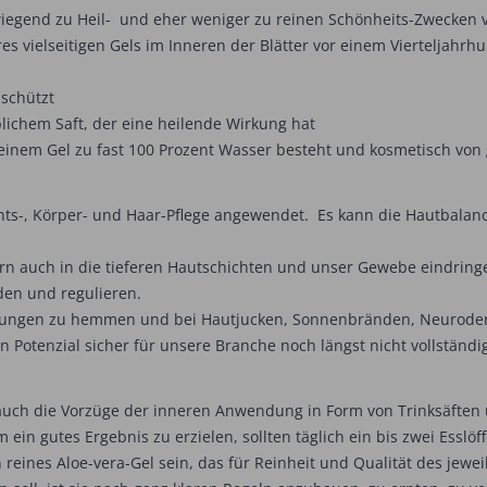
iegend zu Heil- und eher weniger zu reinen Schönheits-Zwecken ve
s vielseitigen Gels im Inneren der Blätter vor einem Vierteljahrhu
 schützt
blichem Saft, der eine heilende Wirkung hat
einem Gel zu fast 100 Prozent Wasser besteht und kosmetisch von 
chts-, Körper- und Haar-Pflege angewendet. Es kann die Hautbalanc
ern auch in die tieferen Hautschichten und unser Gewebe eindrin
den und regulieren.
zündungen zu hemmen und bei Hautjucken, Sonnenbränden, Neuroderm
en Potenzial sicher für unsere Branche noch längst nicht vollständ
uch die Vorzüge der inneren Anwendung in Form von Trinksäfte
 ein gutes Ergebnis zu erzielen, sollten täglich ein bis zwei Ess
 reines Aloe-vera-Gel sein, das für Reinheit und Qualität des jewei