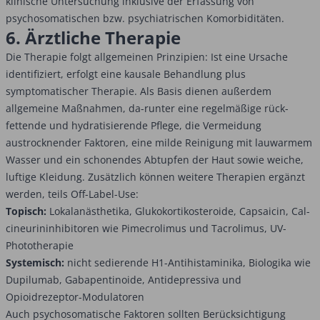
klinische Untersuchung inklusive der Erfassung von
psychosomatischen bzw. psychiatrischen Komorbiditäten.
6. Ärztliche Therapie
Die Therapie folgt allgemeinen Prinzipien: Ist eine Ursache
identifiziert, erfolgt eine kausale Behandlung plus
symptomatischer Therapie. Als Basis dienen außerdem
allgemeine Maßnahmen, da-runter eine regelmäßige rück-
fettende und hydratisierende Pflege, die Vermeidung
austrocknender Faktoren, eine milde Reinigung mit lauwarmem
Wasser und ein schonendes Abtupfen der Haut sowie weiche,
luftige Kleidung. Zusätzlich können weitere Therapien ergänzt
werden, teils Off-Label-Use:
Topisch:
Lokalanästhetika, Glukokortikosteroide, Capsaicin, ­Cal­­­
cineurininhibitoren wie Pimecrolimus und Tacrolimus, UV-
Phototherapie
Systemisch:
nicht sedierende H1-Antihistaminika, Biologika wie
Dupilumab, Gabapentinoide, Antidepressiva und
Opioidrezeptor-Modulatoren
Auch psychosomatische Faktoren sollten Berücksichtigung