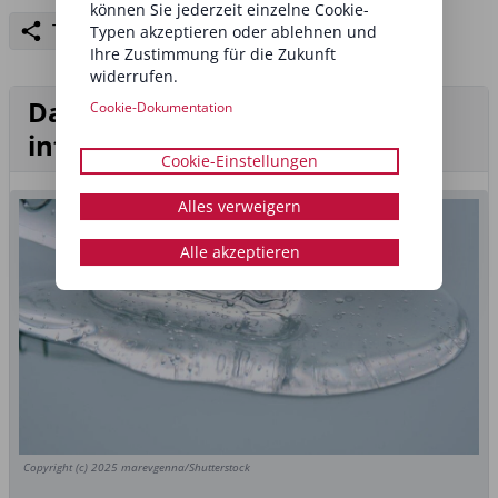
können Sie jederzeit einzelne Cookie-
Teilen
Typen akzeptieren oder ablehnen und
Ihre Zustimmung für die Zukunft
widerrufen.
Das könnte Sie auch
Cookie-Dokumentation
interessieren
Cookie-Einstellungen
Alles verweigern
Alle akzeptieren
Copyright (c) 2025 marevgenna/Shutterstock