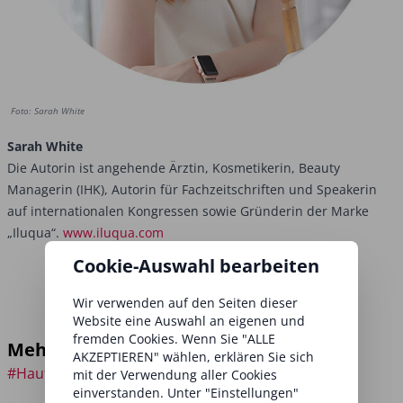
Foto: Sarah White
Sarah White
Die Autorin ist angehende Ärztin, Kosmetikerin, Beauty
Managerin (IHK), Autorin für Fachzeitschriften und Speakerin
auf internationalen Kongressen sowie Gründerin der Marke
„Iluqua“.
www.iluqua.com
Cookie-Auswahl bearbeiten
Wir verwenden auf den Seiten dieser
Website eine Auswahl an eigenen und
fremden Cookies. Wenn Sie "ALLE
Mehr zu den Themen:
AKZEPTIEREN" wählen, erklären Sie sich
#Hauterkrankungen
mit der Verwendung aller Cookies
einverstanden. Unter "Einstellungen"