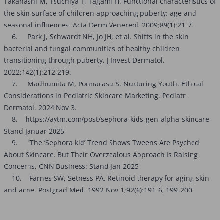
Takahashi M, Tsuchiya T, Tagami H. Functional characteristics of
the skin surface of children approaching puberty: age and
seasonal influences. Acta Derm Venereol. 2009;89(1):21-7.
6. Park J, Schwardt NH, Jo JH, et al. Shifts in the skin
bacterial and fungal communities of healthy children
transitioning through puberty. J Invest Dermatol.
2022;142(1):212-219.
7. Madhumita M, Ponnarasu S. Nurturing Youth: Ethical
Considerations in Pediatric Skincare Marketing. Pediatr
Dermatol. 2024 Nov 3.
8. https://aytm.com/post/sephora-kids-gen-alpha-skincare
Stand Januar 2025
9. “The ‘Sephora kid’ Trend Shows Tweens Are Psyched
About Skincare. But Their Overzealous Approach Is Raising
Concerns, CNN Business: Stand Jan 2025
10. Farnes SW, Setness PA. Retinoid therapy for aging skin
and acne. Postgrad Med. 1992 Nov 1;92(6):191-6, 199-200.