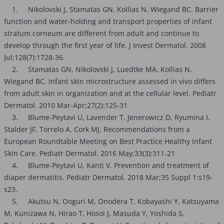
1. Nikolovski J, Stamatas GN, Kollias N, Wiegand BC. Barrier
function and water-holding and transport properties of infant
stratum corneum are different from adult and continue to
develop through the first year of life. J Invest Dermatol. 2008
Jul;128(7):1728-36.
2. Stamatas GN, Nikolovski J, Luedtke MA, Kollias N,
Wiegand BC. Infant skin microstructure assessed in vivo differs
from adult skin in organization and at the cellular level. Pediatr
Dermatol. 2010 Mar-Apr;27(2):125-31
3. Blume-Peytavi U, Lavender T, Jenerowicz D, Ryumina I,
Stalder JF, Torrelo A, Cork MJ. Recommendations from a
European Roundtable Meeting on Best Practice Healthy Infant
Skin Care. Pediatr Dermatol. 2016 May;33(3):311-21
4. Blume-Peytavi U, Kanti V. Prevention and treatment of
diaper dermatitis. Pediatr Dermatol. 2018 Mar;35 Suppl 1:s19-
s23.
5. Akutsu N, Ooguri M, Onodera T, Kobayashi Y, Katsuyama
M, Kunizawa N, Hirao T, Hosoi J, Masuda Y, Yoshida S,