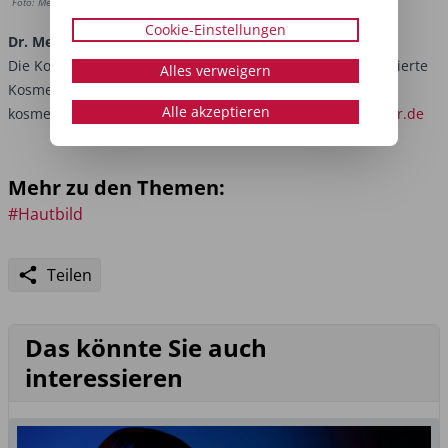
Foto: Meike Streker
Cookie-Einstellungen
Dr. Meike Streker
Die Kosmetikwissenschaftlerin ist Expertin für evidenzbasierte
Alles verweigern
Kosmetik und besitzt umfassende Erfahrung im Bereich
Alle akzeptieren
kosmetische und klinische Forschung.
https://meikestreker.de
Mehr zu den Themen:
#Hautbild
Teilen
Das könnte Sie auch
interessieren