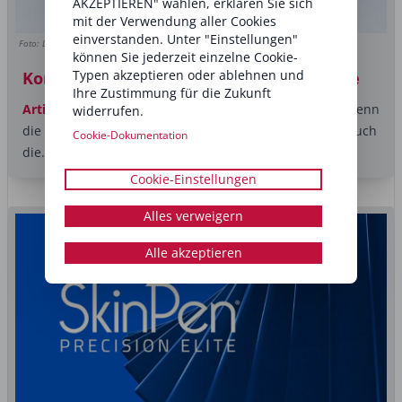
AKZEPTIEREN" wählen, erklären Sie sich
mit der Verwendung aller Cookies
einverstanden. Unter "Einstellungen"
Foto: Dmytro Buianskyi/Shutterstock.com
können Sie jederzeit einzelne Cookie-
Typen akzeptieren oder ablehnen und
Komplexer Wandel in der Beauty-Routine
Ihre Zustimmung für die Zukunft
Artikel
Leichtere Texturen, mehr Schutz, mehr Glow. Wenn
widerrufen.
die Temperaturen steigen, verändert sich traditionell auch
Cookie-Dokumentation
die...
Cookie-Einstellungen
Alles verweigern
Alle akzeptieren