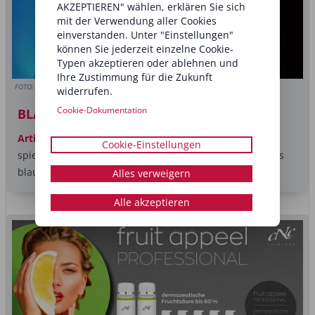
AKZEPTIEREN" wählen, erklären Sie sich
mit der Verwendung aller Cookies
einverstanden. Unter "Einstellungen"
können Sie jederzeit einzelne Cookie-
Typen akzeptieren oder ablehnen und
Ihre Zustimmung für die Zukunft
FOTO: Beauty Hero/Shutterstock.com
widerrufen.
Cookie-Dokumentation
BLAUES WUNDER? Bitte NICHT!
Artikel
Social Media, Streaming und Co. – unser Alltag
Cookie-Einstellungen
spielt sich zunehmend vor dem Bildschirm ab. Doch das
blaue Licht unserer...
Alles verweigern
Alle akzeptieren