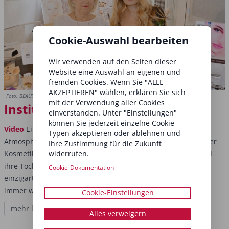
Cookie-Auswahl bearbeiten
Wir verwenden auf den Seiten dieser
Website eine Auswahl an eigenen und
fremden Cookies. Wenn Sie "ALLE
AKZEPTIEREN" wählen, erklären Sie sich
Foto: BEAUTY FORUM
mit der Verwendung aller Cookies
Institut im Fokus: Viva la Diva
einverstanden. Unter "Einstellungen"
können Sie jederzeit einzelne Cookie-
Video
Ein professionelles Auftreten und eine familiäre
Typen akzeptieren oder ablehnen und
Atmosphäre müssen keine Gegensätze sein. Im Frankenthaler
Ihre Zustimmung für die Zukunft
widerrufen.
Kosmetikinstitut Viva la diva verbinden Jana Rozborilová und
ihre Tochter Jana Lackner die beiden Aspekte zu einer
Cookie-Dokumentation
einzigartigen Einstellung, mit der sie ihre Kunden seit 2010
immer wieder aufs Neue begeistern.
Cookie-Einstellungen
mehr lesen
Alles verweigern