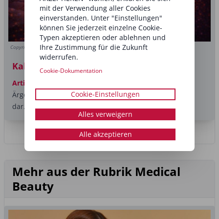
mit der Verwendung aller Cookies
einverstanden. Unter "Einstellungen"
können Sie jederzeit einzelne Cookie-
Typen akzeptieren oder ablehnen und
Ihre Zustimmung für die Zukunft
Copyright (c) Gehwohl
widerrufen.
Kaltplasma bei Nagelpilz
Cookie-Dokumentation
Artikel
Nagelpilz ist oft mehr als ein kosmetisches
Cookie-Einstellungen
Ärgernis: Er stellt eine medizinisch relevante Belastung
dar. Der Erreger...
Alles verweigern
Alle akzeptieren
Mehr aus der Rubrik Medical
Beauty