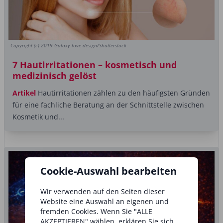
Copyright (c) 2019 Galaxy love design/Shutterstock
7 Hautirritationen – kosmetisch und
medizinisch gelöst
Artikel
Hautirritationen zählen zu den häufigsten Gründen
für eine fachliche Beratung an der Schnittstelle zwischen
Kosmetik und...
Cookie-Auswahl bearbeiten
Wir verwenden auf den Seiten dieser
Website eine Auswahl an eigenen und
fremden Cookies. Wenn Sie "ALLE
AKZEPTIEREN" wählen, erklären Sie sich