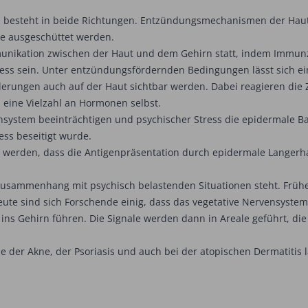
 besteht in beide Richtungen. Entzündungsmechanismen der Haut
ne ausgeschüttet werden.
nikation zwischen der Haut und dem Gehirn statt, indem Immunze
ress sein. Unter entzündungsfördernden Bedingungen lässt sich ei
erungen auch auf der Haut sichtbar werden. Dabei reagieren die 
h eine Vielzahl an Hormonen selbst.
ystem beeinträchtigen und psychischer Stress die epidermale Barr
ess beseitigt wurde.
werden, dass die Antigenpräsentation durch epidermale Langerha
n Zusammenhang mit psychisch belastenden Situationen steht. Frühe
e sind sich Forschende einig, dass das vegetative Nervensystem bi
 ins Gehirn führen. Die Signale werden dann in Areale geführt, die
 der Akne, der Psoriasis und auch bei der atopischen Dermatitis 