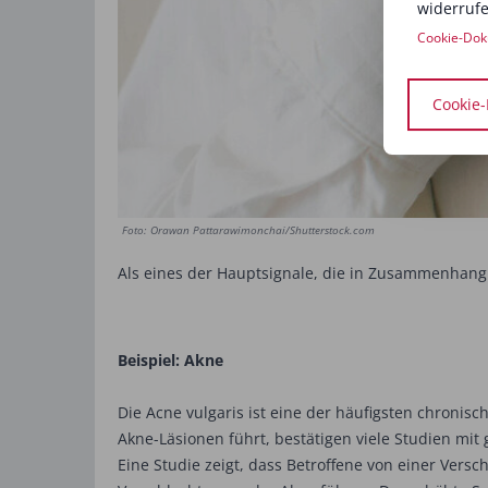
widerrufe
Cookie-Dok
Cookie-
Foto: Orawan Pattarawimonchai/Shutterstock.com
Als eines der Hauptsignale, die in Zusammenhang 
Beispiel: Akne
Die Acne vulgaris ist eine der häufigsten chroni
Akne-Läsionen führt, bestätigen viele Studien mi
Eine Studie zeigt, dass Betroffene von einer Vers