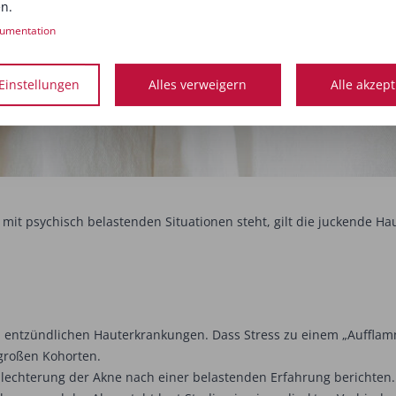
n.
umentation
Einstellungen
Alles verweigern
Alle akzep
mit psychisch belastenden Situationen steht, gilt die juckende Ha
sch entzündlichen Hauterkrankungen. Dass Stress zu einem „Auffl
t großen Kohorten.
chlechterung der Akne nach einer belastenden Erfahrung berichten.