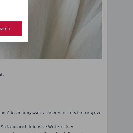
tieren
ut.
ammen“ beziehungsweise einer Verschlechterung der
 So kann auch intensive Wut zu einer