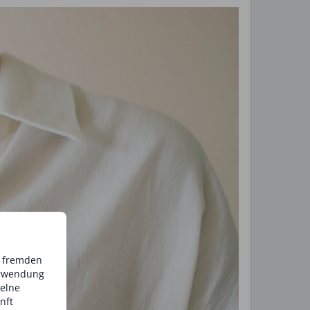
d fremden
erwendung
zelne
nft