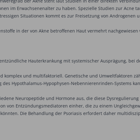
hweregrad der Akne steht laut Studien in einer direkten Verbindu
nen im Erwachsenenalter zu haben. Spezielle Studien zur Acne ta
tressigen Situationen kommt es zur Freisetzung von Androgenen u
nstoffe in der von Akne betroffenen Haut vermehrt nachgewiesen
h-entzündliche Hauterkrankung mit systemischer Ausprägung, bei de
nd komplex und multifaktoriell. Genetische und Umweltfaktoren zä
ng des Hypothalamus-Hypophysen-Nebennierenrinden-Systems kann 
chiedene Neuropeptide und Hormone aus, die diese Dysregulierung
ktion von Entzündungsmediatoren einher, die zu einem Ungleichgew
nnten. Die Behandlung der Psoriasis erfordert daher multidiszip