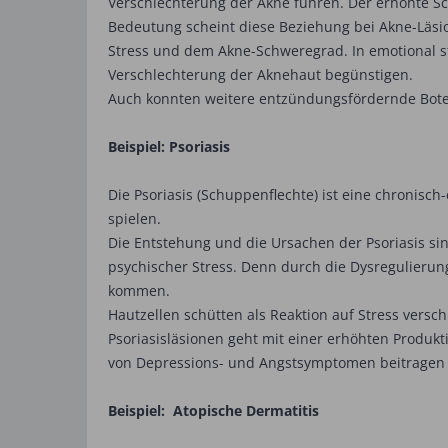
Verschlechterung der Akne führen. Der erhöhte Sc
Bedeutung scheint diese Beziehung bei Akne-Läsio
Stress und dem Akne-Schweregrad. In emotional s
Verschlechterung der Aknehaut begünstigen.
Auch konnten weitere entzündungsfördernde Bote
Beispiel: Psoriasis
Die Psoriasis (Schuppenflechte) ist eine chronisc
spielen.
Die Entstehung und die Ursachen der Psoriasis si
psychischer Stress. Denn durch die Dysregulieru
kommen.
Hautzellen schütten als Reaktion auf Stress vers
Psoriasisläsionen geht mit einer erhöhten Produ
von Depressions- und Angstsymptomen beitragen kö
Beispiel: Atopische ­Dermatitis