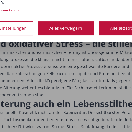
n.
u, steigt die Wahrscheinlichkeit für Irritationen, Mikroentzündu
umentation
e gealterte Haut braucht primär maximale Aktivierung. Häufig ist 
htbaren Zeichen extrinsischer Alterung besteht oft die Gefahr, dur
 ist deshalb kein „sanftes Zusatzthema“, sondern oft die Voraus
Einstellungen
Alles verweigern
Alle akzep
­oxidativer Stress – die still
ntrinsischer und extrinsischer Alterung ist die sogenannte Mikr
ngsprozesse, die klinisch nicht immer sofort sichtbar sind, aber
ördern solche Prozesse ebenso wie eine geschwächte Barriere und 
Freie Radikale schädigen Zellstrukturen, Lipide und Proteine, beei
zunehmendem Alter die körpereigene Fähigkeit, antioxidativ gegenzu
e Alterung weiter beschleunigen. Für Fachkosmetikerinnen ist dies
nander zu trennen sind.
lterung auch ein Lebensstilth
ssionelle Kosmetik nicht an der Kabinentür. Die sichtbarsten Verä
r Fachkosmetikerinnen bedeutet das eine wichtige beratende Roll
ich erklärt wird, warum Sonne, Stress, Schlafmangel oder irritier