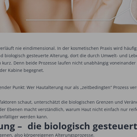
 verläuft nie eindimensional. In der kosmetischen Praxis wird häufi
d biologisch gesteuerte Alterung, dort die durch Umwelt- und Leben
ft zu kurz. Denn beide Prozesse laufen nicht unabhängig voneinander
 der Kabine begegnet.
ender Punkt: Wer Hautalterung nur als „zeitbedingten“ Prozess ve
sfaktoren schaut, unterschätzt die biologischen Grenzen und Ver
der Ebenen macht verständlich, warum Haut nicht einfach nur reife
anfälliger werden kann.
ung – die biologisch gesteuert
ogenen, also körpereigenen Alterungsprozesse.