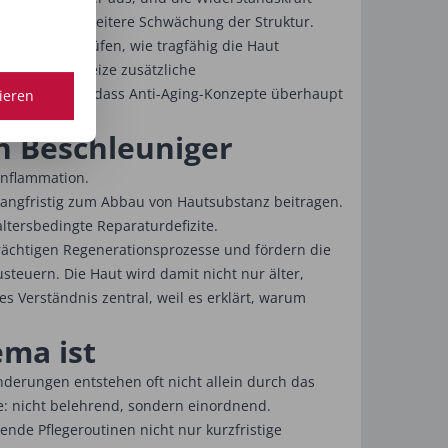
ngen und eine weitere Schwächung der Struktur.
zunächst zu prüfen, wie tragfähig die Haut
ch zu starke Reize zusätzliche
setzung dafür, dass Anti-Aging-Konzepte überhaupt
tieren
en Beschleuniger
oinflammation.
 langfristig zum Abbau von Hautsubstanz beitragen.
altersbedingte Reparaturdefizite.
nträchtigen Regenerationsprozesse und fördern die
steuern. Die Haut wird damit nicht nur älter,
es Verständnis zentral, weil es erklärt, warum
ema ist
nderungen entstehen oft nicht allein durch das
e: nicht belehrend, sondern einordnend.
ende Pflegeroutinen nicht nur kurzfristige