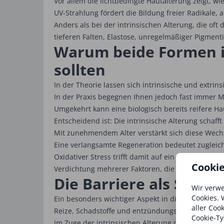
Vor allem die lichtbedingte Hautalterung zeigt, w
UV-Strahlung fördert die Bildung freier Radikale,
Anders als bei der intrinsischen Alterung, die oft 
tieferen Falten, Elastose, unregelmäßiger Pigmen
Warum beide Formen in
sollten
In der Theorie lassen sich intrinsische und extrin
In der Praxis begegnen Ihnen jedoch fast immer Mi
Umgekehrt kann eine biologisch bereits reifere Hau
Entscheidend ist: Die intrinsische Alterung schaff
Mit zunehmendem Alter verstärkt sich diese Wechse
Eine verlangsamte Regeneration bedeutet zugleic
Oxidativer Stress trifft damit auf ein Gewebe, das
Cooki
Verdichtung mehrerer Faktoren, die sich gegensei
Die Barriere als Schlü
Wir verwe
Cookies. 
Ein besonders wichtiger Aspekt in diesem Zusamme
aller Coo
Reize, Schadstoffe und entzündungsfördernde Ein
Cookie-Ty
Im Zuge der intrinsischen Alterung nimmt die Qual