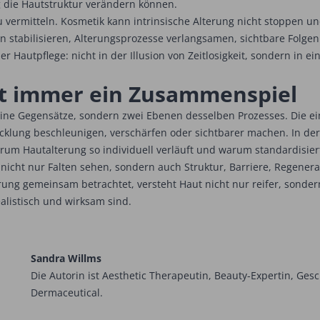
g die Hautstruktur verändern können.
zu vermitteln. Kosmetik kann intrinsische Alterung nicht stoppen u
n stabilisieren, Alterungsprozesse verlangsamen, sichtbare Folge
r Hautpflege: nicht in der Illusion von Zeitlosigkeit, sondern in ei
ist immer ein Zusammenspiel
keine Gegensätze, sondern zwei Ebenen desselben Prozesses. Die e
wicklung beschleunigen, verschärfen oder sichtbarer machen. In der
um Hautalterung so individuell verläuft und warum standardisiert
 nicht nur Falten sehen, sondern auch Struktur, Barriere, Regene
rung gemeinsam betrachtet, versteht Haut nicht nur reifer, sondern
ealistisch und wirksam sind.
Sandra Willms
Die Autorin ist Aesthetic Therapeutin, Beauty-Expertin, ­Ges
Dermaceutical.