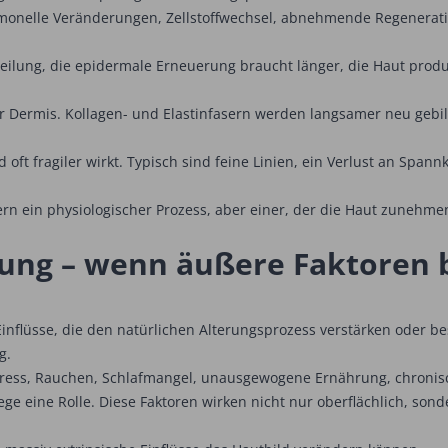
rmonelle Veränderungen, Zellstoffwechsel, abnehmende Regenerati
ilung, die epidermale Erneuerung braucht länger, die Haut produz
er Dermis. Kollagen- und Elastinfasern werden langsamer neu gebil
d oft fragiler wirkt. Typisch sind feine Linien, ein Verlust an Spann
ndern ein physiologischer Prozess, aber einer, der die Haut zuneh
rung – wenn äußere Faktoren 
Einflüsse, die den natürlichen Alterungsprozess verstärken oder b
g.
Stress, Rauchen, Schlafmangel, unausgewogene Ernährung, chroni
 eine Rolle. Diese Faktoren wirken nicht nur oberflächlich, sonde