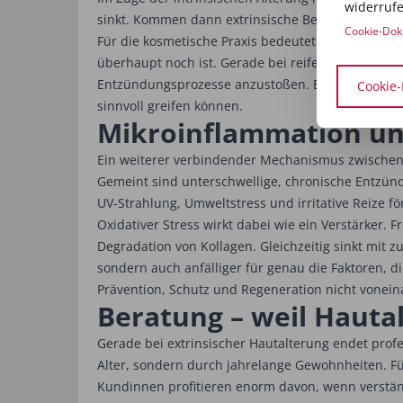
widerrufe
sinkt. Kommen dann extrinsische Belastungen hinz
Cookie-Dok
Für die kosmetische Praxis bedeutet das: Nicht jed
überhaupt noch ist. Gerade bei reifer Haut mit sic
Entzündungsprozesse anzustoßen. Barrierestärkung
Cookie-
sinnvoll greifen können.
Mikroinflammation und 
Ein weiterer verbindender Mechanismus zwischen i
Gemeint sind unterschwellige, chronische Entzündu
UV-Strahlung, Umweltstress und irritative Reize f
Oxidativer Stress wirkt dabei wie ein Verstärker. 
Degradation von Kollagen. Gleichzeitig sinkt mit 
sondern auch anfälliger für genau die Faktoren, di
Prävention, Schutz und Regeneration nicht vonei
Beratung – weil Hauta
Gerade bei extrinsischer Hautalterung endet profe
Alter, sondern durch jahrelange Gewohnheiten. Fü
Kundinnen profitieren enorm davon, wenn verständl