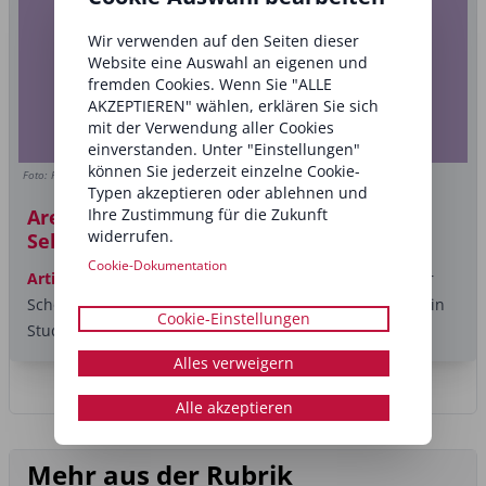
Wir verwenden auf den Seiten dieser
Website eine Auswahl an eigenen und
fremden Cookies. Wenn Sie "ALLE
AKZEPTIEREN" wählen, erklären Sie sich
mit der Verwendung aller Cookies
einverstanden. Unter "Einstellungen"
können Sie jederzeit einzelne Cookie-
Foto: Roman Samborskyi/Shutterstock.com, Andrea Röthe
Typen akzeptieren oder ablehnen und
Ihre Zustimmung für die Zukunft
Are you Linkedin?: Digitales
widerrufen.
Selbstmarketing für Inhaberinnen
Cookie-Dokumentation
Artikel
Als Inhaberin eines Kosmetikinstituts oder einer
Schönheitsanwendung musst du dafür sorgen, dass dein
Cookie-Einstellungen
Studio ganzjährig...
Alles verweigern
Alle akzeptieren
Mehr aus der Rubrik