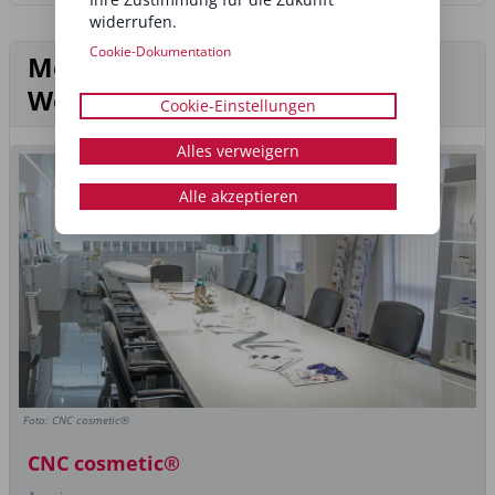
widerrufen.
Cookie-Dokumentation
Mehr aus der Rubrik
Weiterbildung
Cookie-Einstellungen
Alles verweigern
Alle akzeptieren
Foto: CNC cosmetic®
CNC cosmetic®