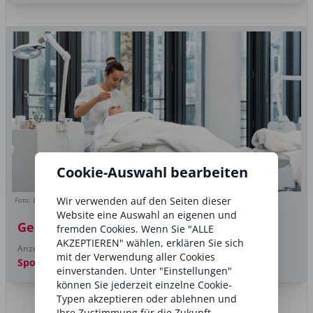
Cookie-Auswahl bearbeiten
Wir verwenden auf den Seiten dieser
Foto: Dr. med. Christine Schrammek
Website eine Auswahl an eigenen und
Gemeinsam zum Erfolg
fremden Cookies. Wenn Sie "ALLE
AKZEPTIEREN" wählen, erklären Sie sich
Anzeige
mit der Verwendung aller Cookies
Sponsored post
Weiterkommen mit Weiterbildung
einverstanden. Unter "Einstellungen"
können Sie jederzeit einzelne Cookie-
Typen akzeptieren oder ablehnen und
Ihre Zustimmung für die Zukunft