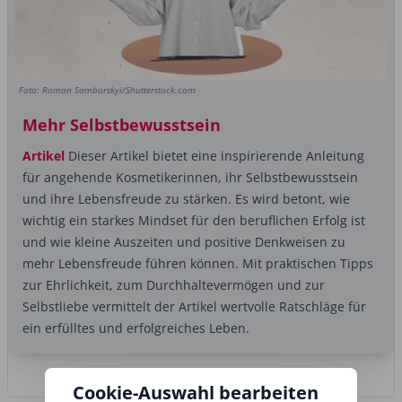
Foto: Roman Samborskyi/Shutterstock.com
Mehr Selbstbewusstsein
Artikel
Dieser Artikel bietet eine inspirierende Anleitung
für angehende Kosmetikerinnen, ihr Selbstbewusstsein
und ihre Lebensfreude zu stärken. Es wird betont, wie
wichtig ein starkes Mindset für den beruflichen Erfolg ist
und wie kleine Auszeiten und positive Denkweisen zu
mehr Lebensfreude führen können. Mit praktischen Tipps
zur Ehrlichkeit, zum Durchhaltevermögen und zur
Selbstliebe vermittelt der Artikel wertvolle Ratschläge für
ein erfülltes und erfolgreiches Leben.
Cookie-Auswahl bearbeiten