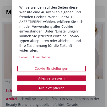
Wir verwenden auf den Seiten dieser
Mehr aus der Rubrik Business
Website eine Auswahl an eigenen und
fremden Cookies. Wenn Sie "ALLE
AKZEPTIEREN" wählen, erklären Sie sich
mit der Verwendung aller Cookies
einverstanden. Unter "Einstellungen"
können Sie jederzeit einzelne Cookie-
Typen akzeptieren oder ablehnen und
Ihre Zustimmung für die Zukunft
widerrufen.
Cookie-Dokumentation
Cookie-Einstellungen
Alles verweigern
Copyright (c) 2025 Anatoliy Cherkas/Shutterstock
Alle akzeptieren
Ich kann verkaufen
Artikel
„Ich will nicht verkaufen.“ Ein Satz, den man in der
Beauty-Branche unglaublich oft hört. Gerade