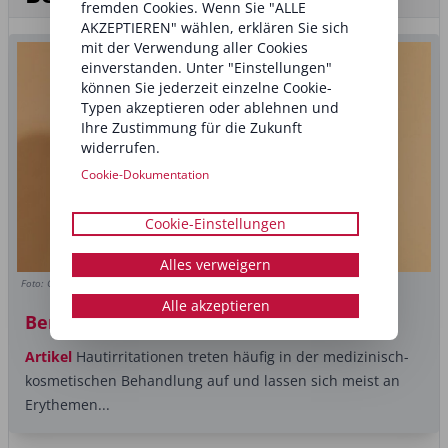
fremden Cookies. Wenn Sie "ALLE
AKZEPTIEREN" wählen, erklären Sie sich
mit der Verwendung aller Cookies
einverstanden. Unter "Einstellungen"
können Sie jederzeit einzelne Cookie-
Typen akzeptieren oder ablehnen und
Ihre Zustimmung für die Zukunft
widerrufen.
Cookie-Dokumentation
Cookie-Einstellungen
Alles verweigern
Foto: Copyright (c) 2023 New Africa/Shutterstock
Alle akzeptieren
Beruhigen, stärken und schützen
Artikel
Hautirritationen treten häufig in der medizinisch-
kosmetischen Behandlung auf und lassen sich meist an
Erythemen...