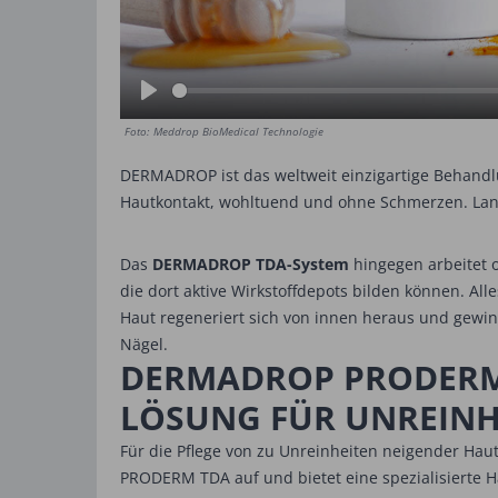
Play
Foto: Meddrop BioMedical Technologie
DERMADROP ist das weltweit einzigartige Behand
Hautkontakt, wohltuend und ohne Schmerzen. Lange
Das
DERMADROP TDA-System
hingegen arbeitet o
die dort aktive Wirkstoffdepots bilden können. A
Haut regeneriert sich von innen heraus und gewinn
Nägel.
DERMADROP PRODERM 
LÖSUNG FÜR UNREINH
Für die Pflege von zu Unreinheiten neigender H
PRODERM TDA auf und bietet eine spezialisierte H