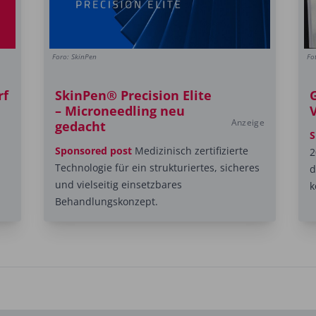
Foro: SkinPen
Fo
rf
SkinPen® Precision Elite
– Microneedling neu
Anzeige
gedacht
S
Sponsored post
Medizinisch zertifizierte
2
Technologie für ein strukturiertes, sicheres
d
und vielseitig einsetzbares
k
Behandlungskonzept.