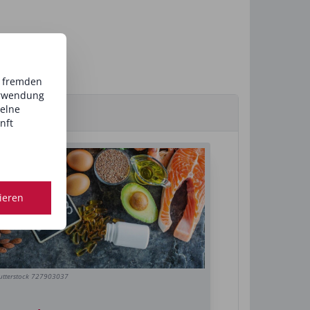
d fremden
erwendung
zelne
nft
tieren
utterstock 727903037