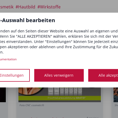
osmetik
#Hautbild
#Wirkstoffe
e-Auswahl bearbeiten
nden auf den Seiten dieser Website eine Auswahl an eigenen un
Wenn Sie "ALLE AKZEPTIEREN" wählen, erklären Sie sich mit der V
interessieren
kies einverstanden. Unter "Einstellungen" können Sie jederzeit ein
pen akzeptieren oder ablehnen und Ihre Zustimmung für die Zuku
n.
umentation
Einstellungen
Alles verweigern
Alle akzep
Foto:CNC cosmetic®
Sh