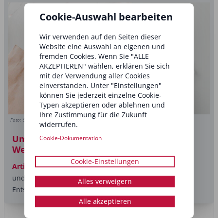
Cookie-Auswahl bearbeiten
Wir verwenden auf den Seiten dieser
Website eine Auswahl an eigenen und
fremden Cookies. Wenn Sie "ALLE
AKZEPTIEREN" wählen, erklären Sie sich
mit der Verwendung aller Cookies
einverstanden. Unter "Einstellungen"
können Sie jederzeit einzelne Cookie-
Typen akzeptieren oder ablehnen und
Ihre Zustimmung für die Zukunft
Foto: Stenko Vlad/Shutterstock.com
widerrufen.
Umfrage: Wie nutzt du das
Cookie-Dokumentation
Weihnachtsgeschäft?
Cookie-Einstellungen
Artikel
Bei deiner Kollegin nachgefragt In der Advents-
und Weihnachtszeit suchen Kundinnen vermehrt nach
Alles verweigern
Entspannung im...
Alle akzeptieren